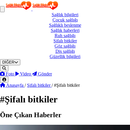
Sağlık
bilgileri
Çocuk
sağlığı
Sağlıklı
beslenme
Sağlık
haberleri
Ruh
sağlığı
Şifalı
bitkiler
Göz
sağlığı
Diş
sağlığı
Güzellik
bilgileri
DİĞER
Foto
Video
Gönder
Anasayfa
/
Şifalı bitkiler
/
#Şifalı bitkiler
#
Şifalı bitkiler
Öne Çıkan Haberler