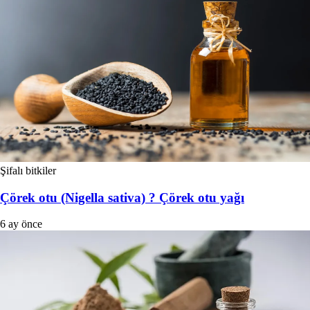
Şifalı bitkiler
Çörek otu (Nigella sativa) ? Çörek otu yağı
6 ay önce