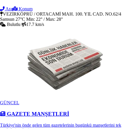
Ara
Konum
VEZİRKÖPRÜ / ORTACAMİ MAH. 100. YIL CAD. NO.62/4
Samsun
27°C
Min: 22° / Max: 28°
Bulutlu
17.7 km/s
GÜNCEL
GAZETE MANŞETLERİ
Türkiye'nin önde gelen tüm gazetelerinin bugünkü manşetlerini tek