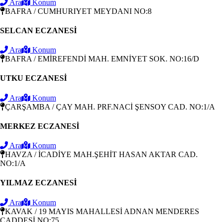
Ara
Konum
BAFRA / CUMHURIYET MEYDANI NO:8
SELCAN ECZANESİ
Ara
Konum
BAFRA / EMİREFENDİ MAH. EMNİYET SOK. NO:16/D
UTKU ECZANESİ
Ara
Konum
ÇARŞAMBA / ÇAY MAH. PRF.NACİ ŞENSOY CAD. NO:1/A
MERKEZ ECZANESİ
Ara
Konum
HAVZA / İCADİYE MAH.ŞEHİT HASAN AKTAR CAD.
NO:1/A
YILMAZ ECZANESİ
Ara
Konum
KAVAK / 19 MAYIS MAHALLESİ ADNAN MENDERES
CADDESİ NO:75