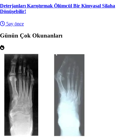
Deterjanları Karıştırmak Ölümcül Bir Kimyasal Silaha
Dönüşebilir!
5ay önce
Günün Çok Okunanları