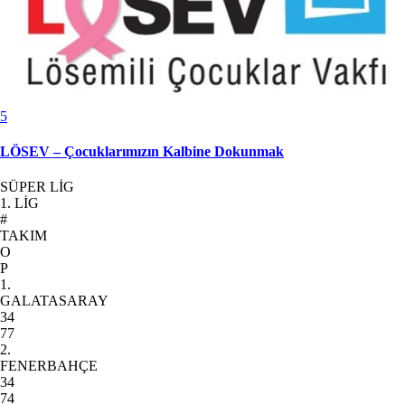
5
LÖSEV – Çocuklarımızın Kalbine Dokunmak
SÜPER LİG
1. LİG
#
TAKIM
O
P
1.
GALATASARAY
34
77
2.
FENERBAHÇE
34
74