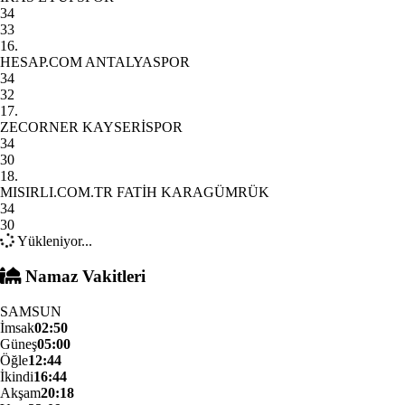
34
33
16.
HESAP.COM ANTALYASPOR
34
32
17.
ZECORNER KAYSERİSPOR
34
30
18.
MISIRLI.COM.TR FATİH KARAGÜMRÜK
34
30
Yükleniyor...
Namaz Vakitleri
SAMSUN
İmsak
02:50
Güneş
05:00
Öğle
12:44
İkindi
16:44
Akşam
20:18