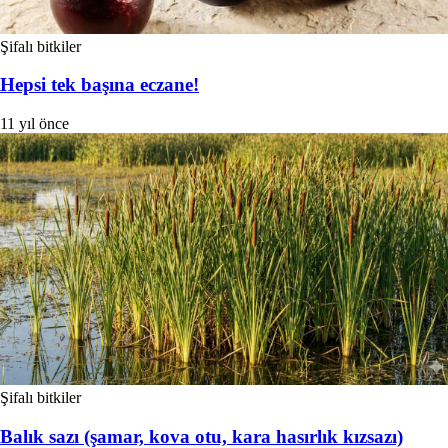
Şifalı bitkiler
Hepsi tek başına eczane!
11 yıl önce
Şifalı bitkiler
Balık sazı (şamar, kova otu, kara hasırlık kızsazı)