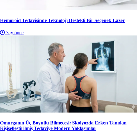
Hemoroid Tedavisinde Teknoloji Destekli Bir Seçenek Lazer
3ay önce
Omurganın Üç Boyutlu Bilmecesi: Skolyozda Erken Tanıdan
Kişiselleştirilmiş Tedaviye Modern Yaklaşımlar