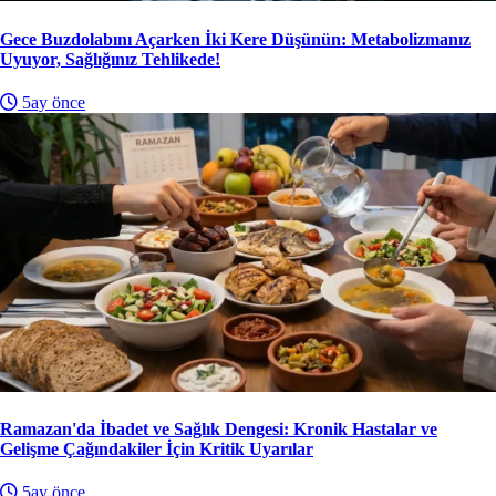
Gece Buzdolabını Açarken İki Kere Düşünün: Metabolizmanız
Uyuyor, Sağlığınız Tehlikede!
5ay önce
Ramazan'da İbadet ve Sağlık Dengesi: Kronik Hastalar ve
Gelişme Çağındakiler İçin Kritik Uyarılar
5ay önce