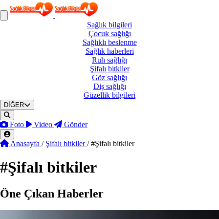
Sağlık
bilgileri
Çocuk
sağlığı
Sağlıklı
beslenme
Sağlık
haberleri
Ruh
sağlığı
Şifalı
bitkiler
Göz
sağlığı
Diş
sağlığı
Güzellik
bilgileri
DİĞER
Foto
Video
Gönder
Anasayfa
/
Şifalı bitkiler
/
#Şifalı bitkiler
#
Şifalı bitkiler
Öne Çıkan Haberler