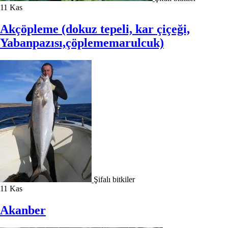
11
Kas
Akçöpleme (dokuz tepeli, kar çiçeği,
Yabanpazısı,çöplememarulcuk)
Şifalı bitkiler
11
Kas
Akanber