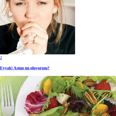
2
Eyvah! Astım mı oluyorum?