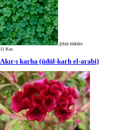
Şifalı bitkiler
11
Kas
Akır-ı karha (üdül-karh el-arabi)