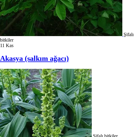
Şifalı
bitkiler
11
Kas
Akasya (salkım ağacı)
Şifalı bitkiler