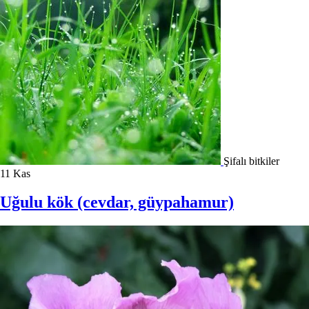
Şifalı bitkiler
11
Kas
Uğulu kök (cevdar, güypahamur)