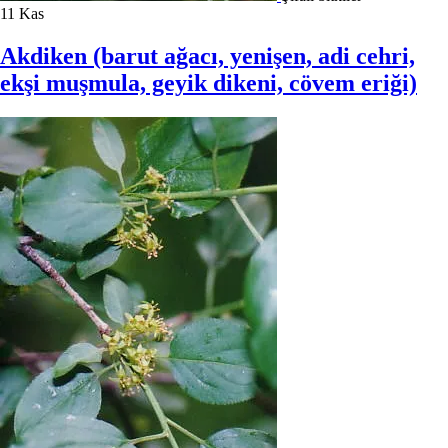
11
Kas
Akdiken (barut ağacı, yenişen, adi cehri,
ekşi muşmula, geyik dikeni, cövem eriği)