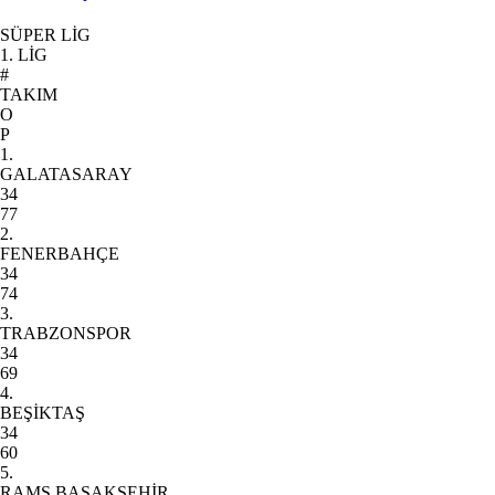
SÜPER LİG
1. LİG
#
TAKIM
O
P
1.
GALATASARAY
34
77
2.
FENERBAHÇE
34
74
3.
TRABZONSPOR
34
69
4.
BEŞİKTAŞ
34
60
5.
RAMS BAŞAKŞEHİR