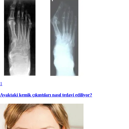
1
Ayaktaki kemik çıkıntıları nasıl tedavi ediliyor?