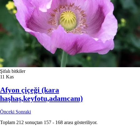
Şifalı bitkiler
11
Kas
Afyon çiçeği (kara
haşhaş,keyfotu,adamcanı)
Önceki
Sonraki
Toplam
212
sonuçtan
157
-
168
arası gösteriliyor.