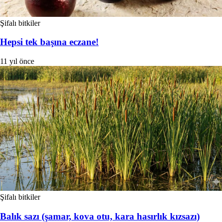
Şifalı bitkiler
Hepsi tek başına eczane!
11 yıl önce
Şifalı bitkiler
Balık sazı (şamar, kova otu, kara hasırlık kızsazı)