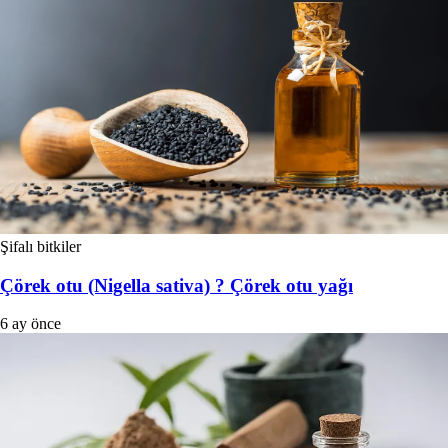
Şifalı bitkiler
Çörek otu (Nigella sativa) ? Çörek otu yağı
6 ay önce