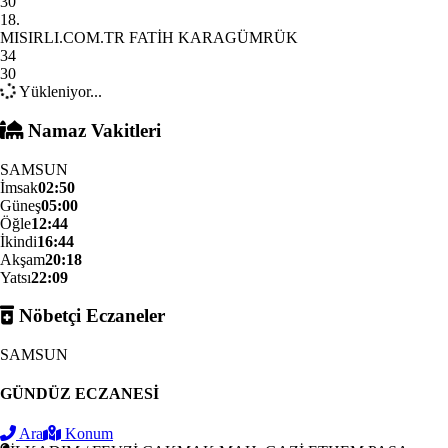
30
18.
MISIRLI.COM.TR FATİH KARAGÜMRÜK
34
30
Yükleniyor...
Namaz Vakitleri
SAMSUN
İmsak
02:50
Güneş
05:00
Öğle
12:44
İkindi
16:44
Akşam
20:18
Yatsı
22:09
Nöbetçi Eczaneler
SAMSUN
GÜNDÜZ ECZANESİ
Ara
Konum