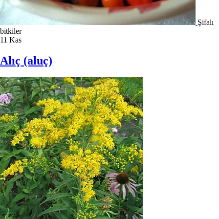
Şifalı
bitkiler
11
Kas
Alıç (aluç)