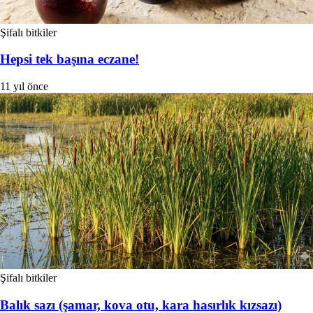
Şifalı bitkiler
Hepsi tek başına eczane!
11 yıl önce
Şifalı bitkiler
Balık sazı (şamar, kova otu, kara hasırlık kızsazı)