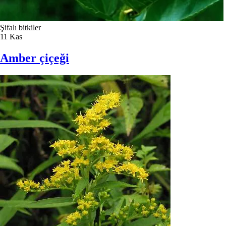
Şifalı bitkiler
11
Kas
Amber çiçeği