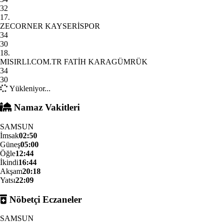
32
17.
ZECORNER KAYSERİSPOR
34
30
18.
MISIRLI.COM.TR FATİH KARAGÜMRÜK
34
30
Yükleniyor...
Namaz Vakitleri
SAMSUN
İmsak
02:50
Güneş
05:00
Öğle
12:44
İkindi
16:44
Akşam
20:18
Yatsı
22:09
Nöbetçi Eczaneler
SAMSUN