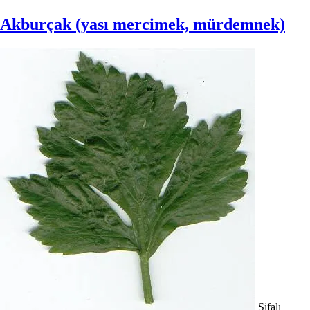
Akburçak (yası mercimek, mürdemnek)
Şifalı