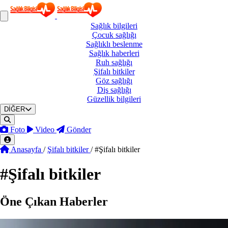
Sağlık
bilgileri
Çocuk
sağlığı
Sağlıklı
beslenme
Sağlık
haberleri
Ruh
sağlığı
Şifalı
bitkiler
Göz
sağlığı
Diş
sağlığı
Güzellik
bilgileri
DİĞER
Foto
Video
Gönder
Anasayfa
/
Şifalı bitkiler
/
#Şifalı bitkiler
#
Şifalı bitkiler
Öne Çıkan Haberler