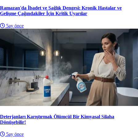
Ramazan'da İbadet ve Sağlık Dengesi: Kronik Hastalar ve
Gelişme Çağındakiler İçin Kritik Uyarılar
5ay önce
Deterjanları Karıştırmak Ölümcül Bir Kimyasal Silaha
Dönüşebilir!
5ay önce