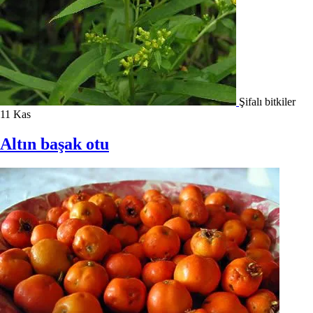
Şifalı bitkiler
11
Kas
Altın başak otu