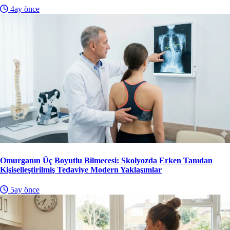
4ay önce
Omurganın Üç Boyutlu Bilmecesi: Skolyozda Erken Tanıdan
Kişiselleştirilmiş Tedaviye Modern Yaklaşımlar
5ay önce