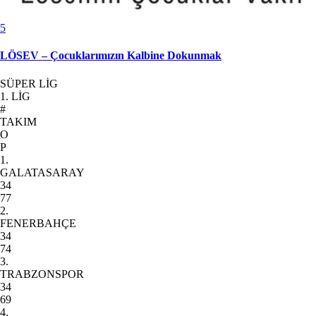
5
LÖSEV – Çocuklarımızın Kalbine Dokunmak
SÜPER LİG
1. LİG
#
TAKIM
O
P
1.
GALATASARAY
34
77
2.
FENERBAHÇE
34
74
3.
TRABZONSPOR
34
69
4.