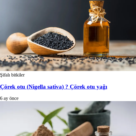
Şifalı bitkiler
Çörek otu (Nigella sativa) ? Çörek otu yağı
6 ay önce