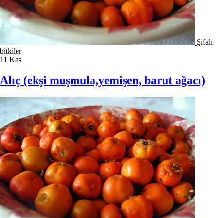
Şifalı
bitkiler
11
Kas
Alıç (ekşi muşmula,yemişen, barut ağacı)