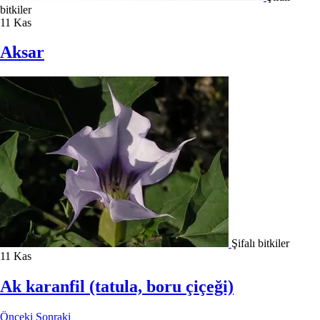
bitkiler
11
Kas
Aksar
Şifalı bitkiler
11
Kas
Ak karanfil (tatula, boru çiçeği)
Önceki
Sonraki