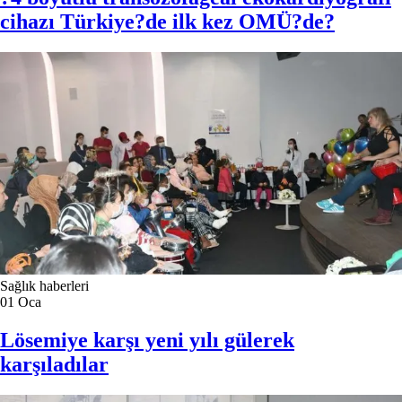
cihazı Türkiye?de ilk kez OMÜ?de?
Sağlık haberleri
01
Oca
Lösemiye karşı yeni yılı gülerek
karşıladılar