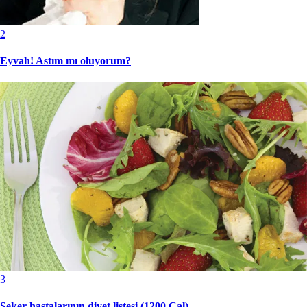
2
Eyvah! Astım mı oluyorum?
3
Şeker hastalarının diyet listesi (1200 Cal)