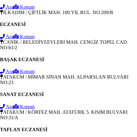
Ara
Konum
İLKADIM / ÇİFTLİK MAH. 100.YIL BUL. NO:209/B
ECZANESİ
Ara
Konum
CANİK / BELEDİYEEVLERİ MAH. CENGİZ TOPEL CAD.
NO:61/2
BAŞAK ECZANESİ
Ara
Konum
ATAKUM / MİMAR SİNAN MAH. ALPARSLAN BULVARI
NO:23
SANAT ECZANESİ
Ara
Konum
ATAKUM / KÖRFEZ MAH. ATATÜRK 5. KISIM BULVARI
NO:31/A
TAFLAN ECZANESİ