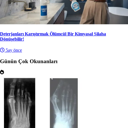
Deterjanları Karıştırmak Ölümcül Bir Kimyasal Silaha
Dönüşebilir!
5ay önce
Günün Çok Okunanları