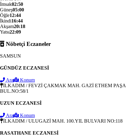
İmsak
02:50
Güneş
05:00
Öğle
12:44
İkindi
16:44
Akşam
20:18
Yatsı
22:09
Nöbetçi Eczaneler
SAMSUN
GÜNDÜZ ECZANESİ
Ara
Konum
İLKADIM / FEVZİ ÇAKMAK MAH. GAZİ ETHEM PAŞA
BUL.NO:58/1
UZUN ECZANESİ
Ara
Konum
İLKADIM / ULUGAZİ MAH. 100.YIL BULVARI NO:118
RASATHANE ECZANESİ