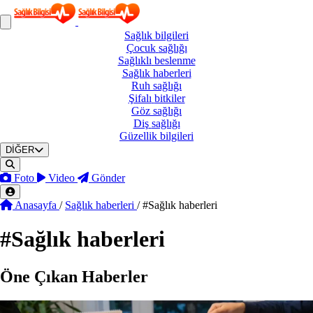
Sağlık
bilgileri
Çocuk
sağlığı
Sağlıklı
beslenme
Sağlık
haberleri
Ruh
sağlığı
Şifalı
bitkiler
Göz
sağlığı
Diş
sağlığı
Güzellik
bilgileri
DİĞER
Foto
Video
Gönder
Anasayfa
/
Sağlık haberleri
/
#Sağlık haberleri
#
Sağlık haberleri
Öne Çıkan Haberler