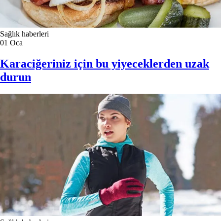
Sağlık haberleri
01
Oca
Karaciğeriniz için bu yiyeceklerden uzak
durun