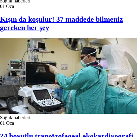
Sağlık haberleri
01
Oca
Kışın da koşulur! 37 maddede bilmeniz
gereken her şey
Sağlık haberleri
01
Oca
?4 boyutlu transözofageal ekokardiyografi