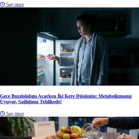
5ay önce
Gece Buzdolabını Açarken İki Kere Düşünün: Metabolizmanız
Uyuyor, Sağlığınız Tehlikede!
5ay önce