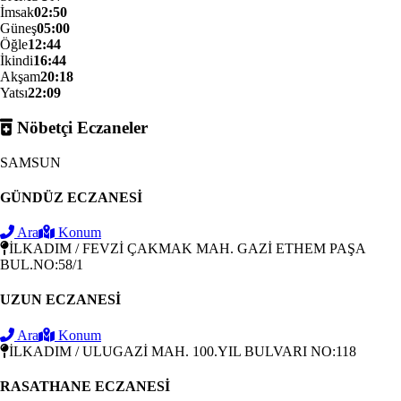
İmsak
02:50
Güneş
05:00
Öğle
12:44
İkindi
16:44
Akşam
20:18
Yatsı
22:09
Nöbetçi Eczaneler
SAMSUN
GÜNDÜZ ECZANESİ
Ara
Konum
İLKADIM / FEVZİ ÇAKMAK MAH. GAZİ ETHEM PAŞA
BUL.NO:58/1
UZUN ECZANESİ
Ara
Konum
İLKADIM / ULUGAZİ MAH. 100.YIL BULVARI NO:118
RASATHANE ECZANESİ