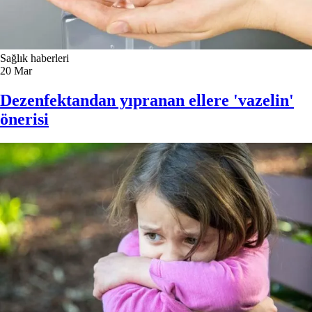
Sağlık haberleri
20
Mar
Dezenfektandan yıpranan ellere 'vazelin'
önerisi