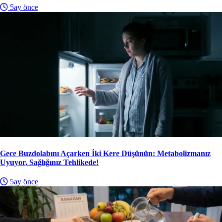
5ay önce
Gece Buzdolabını Açarken İki Kere Düşünün: Metabolizmanız
Uyuyor, Sağlığınız Tehlikede!
5ay önce