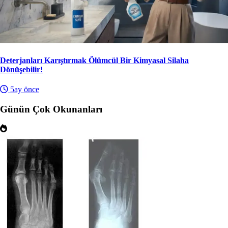
Deterjanları Karıştırmak Ölümcül Bir Kimyasal Silaha
Dönüşebilir!
5ay önce
Günün Çok Okunanları