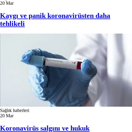
20
Mar
Kaygı ve panik koronavirüsten daha
tehlikeli
Sağlık haberleri
20
Mar
Koronavirüs salgını ve hukuk