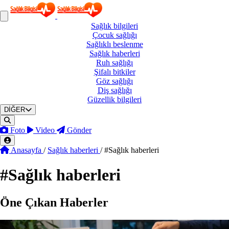
Sağlık
bilgileri
Çocuk
sağlığı
Sağlıklı
beslenme
Sağlık
haberleri
Ruh
sağlığı
Şifalı
bitkiler
Göz
sağlığı
Diş
sağlığı
Güzellik
bilgileri
DİĞER
Foto
Video
Gönder
Anasayfa
/
Sağlık haberleri
/
#Sağlık haberleri
#
Sağlık haberleri
Öne Çıkan Haberler