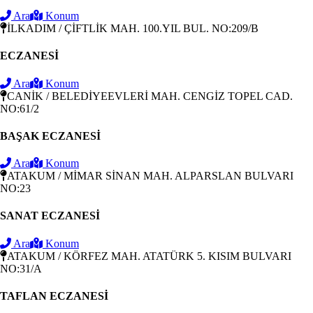
Ara
Konum
İLKADIM / ÇİFTLİK MAH. 100.YIL BUL. NO:209/B
ECZANESİ
Ara
Konum
CANİK / BELEDİYEEVLERİ MAH. CENGİZ TOPEL CAD.
NO:61/2
BAŞAK ECZANESİ
Ara
Konum
ATAKUM / MİMAR SİNAN MAH. ALPARSLAN BULVARI
NO:23
SANAT ECZANESİ
Ara
Konum
ATAKUM / KÖRFEZ MAH. ATATÜRK 5. KISIM BULVARI
NO:31/A
TAFLAN ECZANESİ