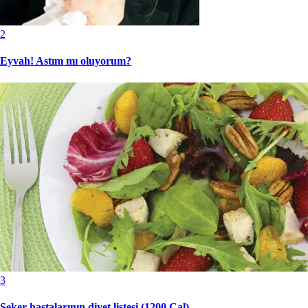
2
Eyvah! Astım mı oluyorum?
3
Şeker hastalarının diyet listesi (1200 Cal)