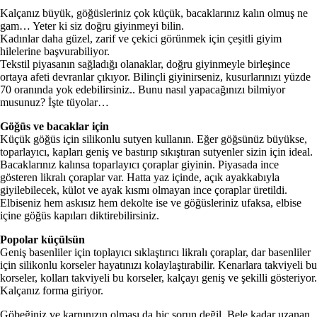
Kalçanız büyük, göğüsleriniz çok küçük, ba­caklarınız kalın olmuş ne
gam… Yeter ki siz doğ­ru giyinmeyi bilin.
Kadınlar daha güzel, zarif ve çekici görünmek için çeşitli giyim
hilelerine başvurabiliyor.
Tekstil piyasanın sağladığı olanaklar, doğru giyinmeyle birleşince
ortaya afeti devranlar çıkı­yor. Bilinçli giyinirseniz, kusurlarınızı yüzde
70 oranında yok edebilirsiniz.. Bunu nasıl yapacağı­nızı bilmiyor
musunuz? İşte tüyolar…
Göğüs ve bacaklar için
Küçük göğüs için silikonlu sutyen kullanın. Eğer göğsünüz büyükse,
toparlayıcı, kapları geniş ve bastırıp sıkıştıran sutyenler sizin için ideal.
Bacaklarınız kalınsa toparlayıcı çoraplar giyi­nin. Piyasada ince
gösteren likralı çoraplar var. Hatta yaz içinde, açık ayakkabıyla
giyilebilecek, külot ve ayak kısmı olmayan ince çoraplar üre­tildi.
Elbiseniz hem askısız hem dekolte ise ve gö­ğüsleriniz ufaksa, elbise
içine göğüs kapıları diktirebilirsiniz.
Popolar küçülsün
Geniş basenliler için toplayıcı sıklaştırıcı likra­lı çoraplar, dar basenliler
için silikonlu korseler hayatınızı kolaylaştırabilir. Kenarlara takviyeli bu
korseler, kolları takviyeli bu korseler, kalçayı geniş ve şekilli gösteriyor.
Kalçanız forma giri­yor.
Göbeğiniz ve karnınızın olması da hiç sorun değil. Bele kadar uzanan