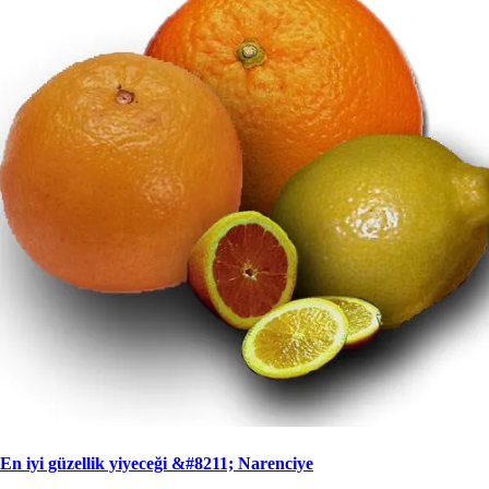
En iyi güzellik yiyeceği &#8211; Narenciye