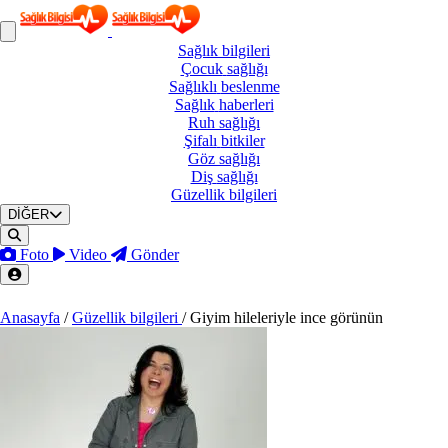
Sağlık
bilgileri
Çocuk
sağlığı
Sağlıklı
beslenme
Sağlık
haberleri
Ruh
sağlığı
Şifalı
bitkiler
Göz
sağlığı
Diş
sağlığı
Güzellik
bilgileri
DİĞER
Foto
Video
Gönder
Anasayfa
/
Güzellik bilgileri
/
Giyim hileleriyle ince görünün