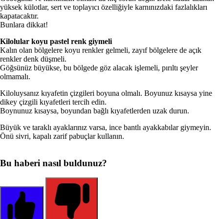
yüksek külotlar, sert ve toplayıcı özelliğiyle karnınızdaki fazlalıkları
kapatacaktır.
Bunlara dikkat!
Kilolular koyu pastel renk giymeli
Kalın olan bölgelere koyu renkler gelmeli, za­yıf bölgelere de açık
renkler denk düşmeli.
Göğsünüz büyükse, bu bölgede göz alacak iş­lemeli, pırıltı şeyler
olmamalı.
Kiloluysanız kıyafetin çizgileri boyuna olmalı. Boyunuz kısaysa yine
dikey çizgili kıyafetleri ter­cih edin.
Boynunuz kısaysa, boyundan bağlı kıyafetler­den uzak durun.
Büyük ve taraklı ayaklarınız varsa, ince bant­lı ayakkabılar giymeyin.
Önü sivri, kapalı zarif pabuçlar kullanın.
Bu haberi nasıl buldunuz?