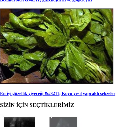
En iyi güzellik yiyeceği &#8211; Koyu yeşil yapraklı sebzeler
SİZİN İÇİN SEÇTİKLERİMİZ