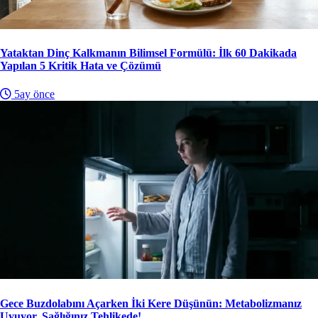
Yataktan Dinç Kalkmanın Bilimsel Formülü: İlk 60 Dakikada
Yapılan 5 Kritik Hata ve Çözümü
5ay önce
Gece Buzdolabını Açarken İki Kere Düşünün: Metabolizmanız
Uyuyor, Sağlığınız Tehlikede!