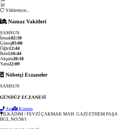
30
Yükleniyor...
Namaz Vakitleri
SAMSUN
İmsak
02:50
Güneş
05:00
Öğle
12:44
İkindi
16:44
Akşam
20:18
Yatsı
22:09
Nöbetçi Eczaneler
SAMSUN
GÜNDÜZ ECZANESİ
Ara
Konum
İLKADIM / FEVZİ ÇAKMAK MAH. GAZİ ETHEM PAŞA
BUL.NO:58/1