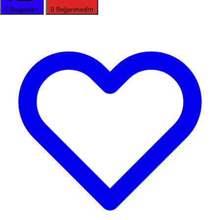
0
Beğendim
0
Beğenmedim