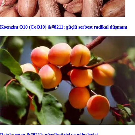
Koenzim Q10 (CoQ10) &#8211; güçlü serbest radikal düşmanı
Betakaroten &#8211; güzelleştirici ve gölgeleyici