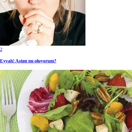
2
Eyvah! Astım mı oluyorum?