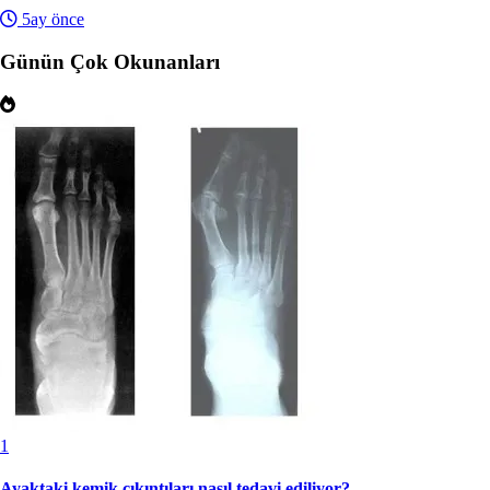
5ay önce
Günün Çok Okunanları
1
Ayaktaki kemik çıkıntıları nasıl tedavi ediliyor?