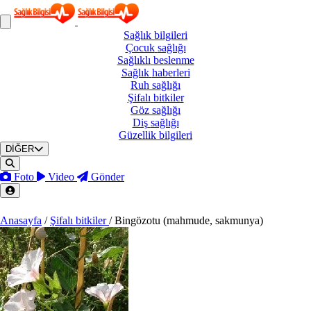
Sağlık
bilgileri
Çocuk
sağlığı
Sağlıklı
beslenme
Sağlık
haberleri
Ruh
sağlığı
Şifalı
bitkiler
Göz
sağlığı
Diş
sağlığı
Güzellik
bilgileri
DİĞER
Foto
Video
Gönder
Anasayfa
/
Şifalı bitkiler
/
Bingözotu (mahmude, sakmunya)