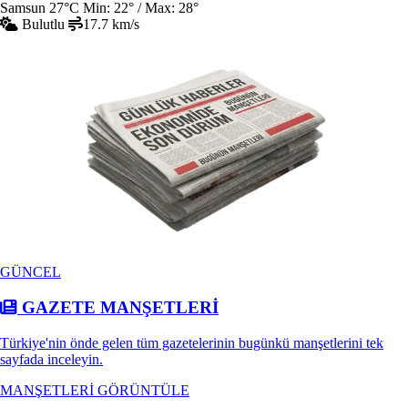
Samsun
27°C
Min: 22° / Max: 28°
Bulutlu
17.7 km/s
GÜNCEL
GAZETE MANŞETLERİ
Türkiye'nin önde gelen tüm gazetelerinin bugünkü manşetlerini tek
sayfada inceleyin.
MANŞETLERİ GÖRÜNTÜLE