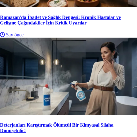
Ramazan'da İbadet ve Sağlık Dengesi: Kronik Hastalar ve
Gelişme Çağındakiler İçin Kritik Uyarılar
5ay önce
Deterjanları Karıştırmak Ölümcül Bir Kimyasal Silaha
Dönüşebilir!