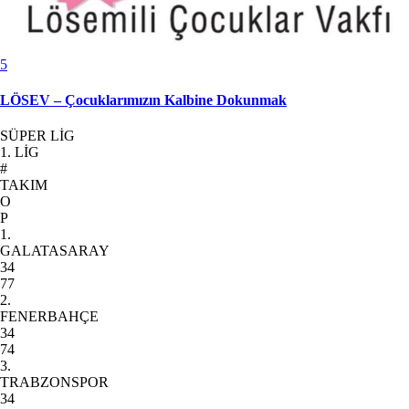
5
LÖSEV – Çocuklarımızın Kalbine Dokunmak
SÜPER LİG
1. LİG
#
TAKIM
O
P
1.
GALATASARAY
34
77
2.
FENERBAHÇE
34
74
3.
TRABZONSPOR
34