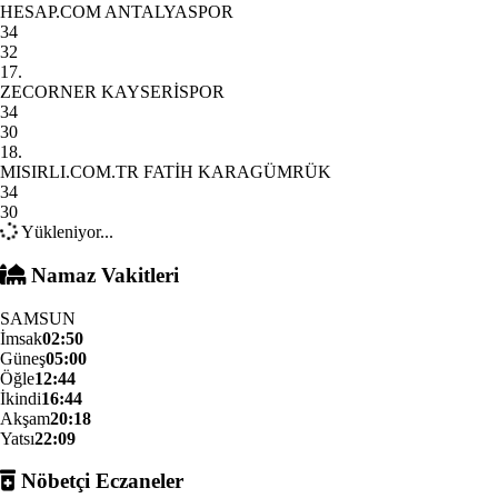
HESAP.COM ANTALYASPOR
34
32
17.
ZECORNER KAYSERİSPOR
34
30
18.
MISIRLI.COM.TR FATİH KARAGÜMRÜK
34
30
Yükleniyor...
Namaz Vakitleri
SAMSUN
İmsak
02:50
Güneş
05:00
Öğle
12:44
İkindi
16:44
Akşam
20:18
Yatsı
22:09
Nöbetçi Eczaneler