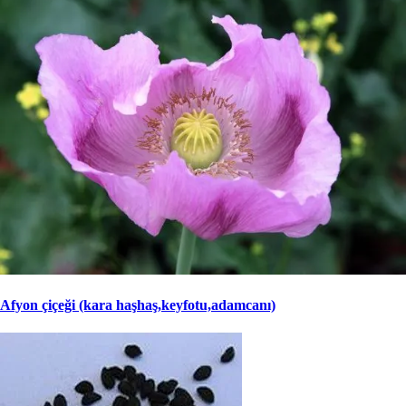
Afyon çiçeği (kara haşhaş,keyfotu,adamcanı)