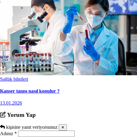
Sağlık bilgileri
Kanser tanısı nasıl konulur ?
13.01.2026
Yorum Yap
kişisine yanıt veriyorsunuz
✕
Adınız
*