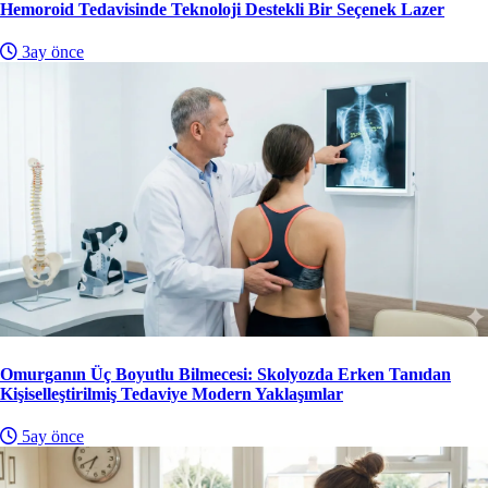
Hemoroid Tedavisinde Teknoloji Destekli Bir Seçenek Lazer
3ay önce
Omurganın Üç Boyutlu Bilmecesi: Skolyozda Erken Tanıdan
Kişiselleştirilmiş Tedaviye Modern Yaklaşımlar
5ay önce