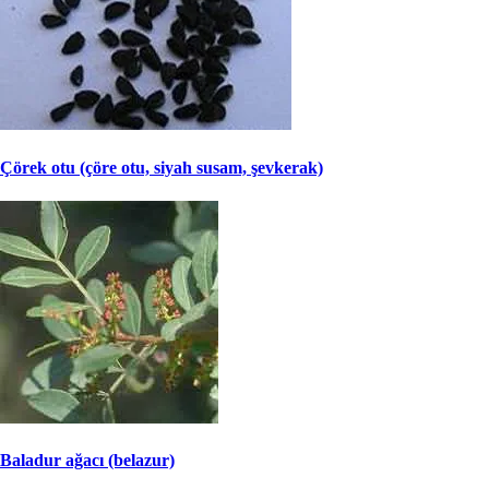
Çörek otu (çöre otu, siyah susam, şevkerak)
Baladur ağacı (belazur)