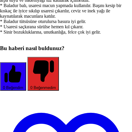
arpa suyu ve bademyağı tuz katılarak içilmelidir.
* Baladur balı, usaresi macun yapmada kullanılır. Başını kesip bir
kıskaç ile iyice sıkılıp usaresi çıkarılır, ceviz ve inek yağı ile
kaynatılarak macunlara katılır.
* Baladur tütsüsüne oturulursa basura iyi gelir.
* Usaresi saçkırana sürülse hemen kıl çıkarır.
* Sinir bozukluklarına, unutkanlığa, felce çok iyi gelir.
Bu haberi nasıl buldunuz?
0
Beğendim
0
Beğenmedim