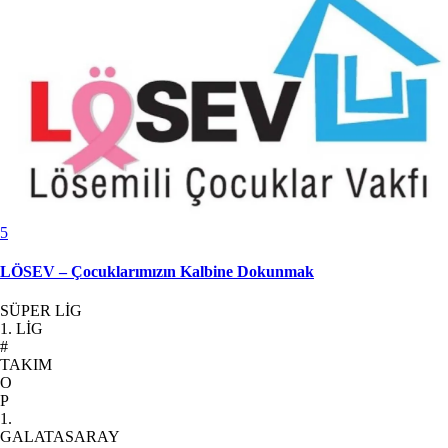
5
LÖSEV – Çocuklarımızın Kalbine Dokunmak
SÜPER LİG
1. LİG
#
TAKIM
O
P
1.
GALATASARAY