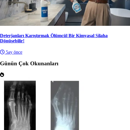
Deterjanları Karıştırmak Ölümcül Bir Kimyasal Silaha
Dönüşebilir!
5ay önce
Günün Çok Okunanları