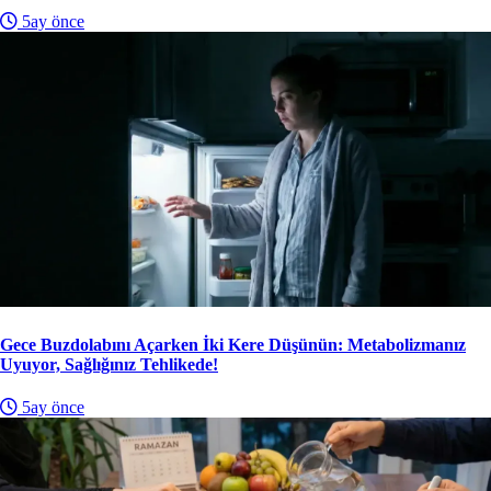
5ay önce
Gece Buzdolabını Açarken İki Kere Düşünün: Metabolizmanız
Uyuyor, Sağlığınız Tehlikede!
5ay önce