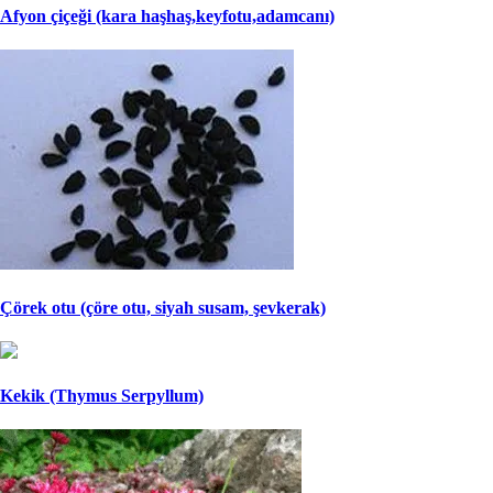
Afyon çiçeği (kara haşhaş,keyfotu,adamcanı)
Çörek otu (çöre otu, siyah susam, şevkerak)
Kekik (Thymus Serpyllum)