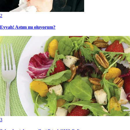
2
Eyvah! Astım mı oluyorum?
3