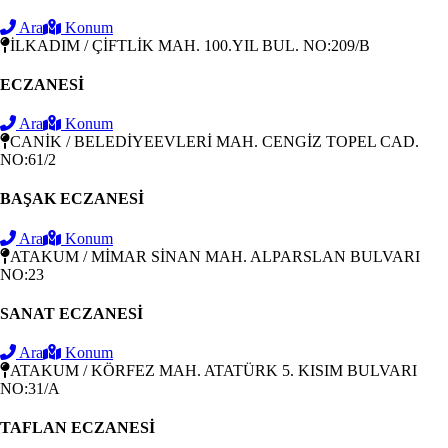
Ara
Konum
İLKADIM / ÇİFTLİK MAH. 100.YIL BUL. NO:209/B
ECZANESİ
Ara
Konum
CANİK / BELEDİYEEVLERİ MAH. CENGİZ TOPEL CAD.
NO:61/2
BAŞAK ECZANESİ
Ara
Konum
ATAKUM / MİMAR SİNAN MAH. ALPARSLAN BULVARI
NO:23
SANAT ECZANESİ
Ara
Konum
ATAKUM / KÖRFEZ MAH. ATATÜRK 5. KISIM BULVARI
NO:31/A
TAFLAN ECZANESİ