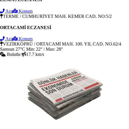
Ara
Konum
TERME / CUMHURİYET MAH. KEMER CAD. NO:5/2
ORTACAMİ ECZANESİ
Ara
Konum
VEZİRKÖPRÜ / ORTACAMİ MAH. 100. YIL CAD. NO.62/4
Samsun
27°C
Min: 22° / Max: 28°
Bulutlu
17.7 km/s