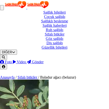
Sağlık
bilgileri
Çocuk
sağlığı
Sağlıklı
beslenme
Sağlık
haberleri
Ruh
sağlığı
Şifalı
bitkiler
Göz
sağlığı
Diş
sağlığı
Güzellik
bilgileri
DİĞER
Foto
Video
Gönder
Anasayfa
/
Şifalı bitkiler
/
Baladur ağacı (belazur)