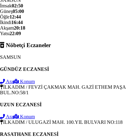
SAMSUN
İmsak
02:50
Güneş
05:00
Öğle
12:44
İkindi
16:44
Akşam
20:18
Yatsı
22:09
Nöbetçi Eczaneler
SAMSUN
GÜNDÜZ ECZANESİ
Ara
Konum
İLKADIM / FEVZİ ÇAKMAK MAH. GAZİ ETHEM PAŞA
BUL.NO:58/1
UZUN ECZANESİ
Ara
Konum
İLKADIM / ULUGAZİ MAH. 100.YIL BULVARI NO:118
RASATHANE ECZANESİ