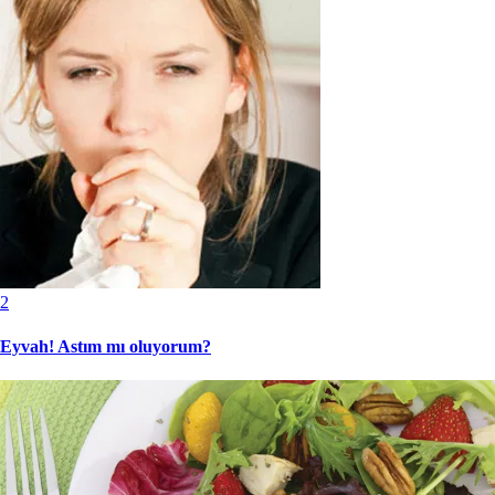
2
Eyvah! Astım mı oluyorum?