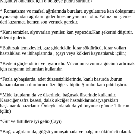
Kaşıntıyı önlemek için o bölgeye pudra sürülür.)
* Romatizma ve mafsal ağrılarında buralara uygulanırsa kan dolaşımını
uyaracağından ağrıların giderilmesine yarcımcı olur. Yalnız bu işleme
deri kızarınca hemen son vermek gerekir.
*Kanı temizler, alyuvarları yeniler, kan yapıcıdır.Kan şekerini düşürür,
ödemi giderir.
*Bağırsak temizleyici, gaz gidericidir. İdrar söktürücü, idrar yolları
hastalıkları ve iltihaplarında , (çayı veya kökleri kaynatılarak içilir.)
*Bedeni güçlendirici ve uyarıcıdır. Vücudun savunma gücünü artırmak
için ısırganın tohumları kullanılır.
*Fazla aybaşılarda, adet düzensizliklerinde, kanlı basurda ,burun
kanamalarında durdurucu özelliğe sahiptir. Şurubu kanı pıhtılaştırır.
*Mide krapların da ve ülserinde, bağırsak ülserinde kullanılır.
Karaciğer,safra kesesi, dalak akciğer hastalıklarında(yaprakları
haşlanarak hazırlanır. Önleyici olarak da yıl boyunca günde 1 fincan
içilir.)
*Gut ve fistüllere iyi gelir.(Çayı)
*Boğaz ağrılarında, göğsü yumuşatmada ve balgam söktürücü olarak