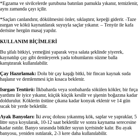
*Egzama ve sivilcelerde şurubuna batırılan pamukla yıkanır, temizlenir,
aynı zamanda çayı içilir.
*Saçları canlandırır, dökülmesini önler, sıklaştırır, kepeği giderir. -Taze
ısırgan ve kökü kaynatılarak suyuyla saçlar yıkanır. – Tenyür ile kafa
derisine hergün masaj yapılır.
KULLANIM BİÇİMLERİ
Bu şifalı bitkiyi, yemeğini yaparak veya salata şeklinde yiyerek,
kaynatılıp çay gibi demleyerek yada tohumlarını süzme balla
karıştırarak kullanılabilir.
Çay Hazırlamak:
Dolu bir çay kaşığı bitki, bir fincan kaynak suda
haşlanır ve demlenmesi için kısaca beklenir.
Isırgan Tentürü:
İlkbaharda veya sonbaharda sökülen kökler, bir fırça
yardımı ile iyice yıkanır, küçük küçük kesilir ve şişenin boğazına kadar
doldurulur. Köklerin üstüne çıkana kadar konyak eklenir ve 14 gün
sıcak bir yerde bekletilir.
Ayak Banyoları:
İki avuç dolusu yıkanmış kök, saplar ve yapraklar, 5
litre suya koyularak, 10-12 saat bekletilir ve sonra kaynama serecesine
kadar ısıtılır. Banyo sırasında bitkiler suyun içerisinde kalır. Bu ayak
banyosu, yeniden ısıtılarak, 2-3 kere daha kullanılabilir.