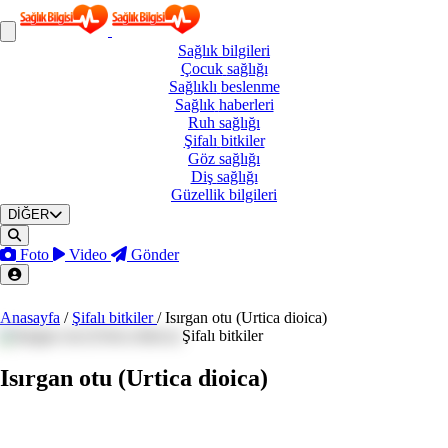
Sağlık
bilgileri
Çocuk
sağlığı
Sağlıklı
beslenme
Sağlık
haberleri
Ruh
sağlığı
Şifalı
bitkiler
Göz
sağlığı
Diş
sağlığı
Güzellik
bilgileri
DİĞER
Foto
Video
Gönder
Anasayfa
/
Şifalı bitkiler
/
Isırgan otu (Urtica dioica)
Şifalı bitkiler
Isırgan otu (Urtica dioica)