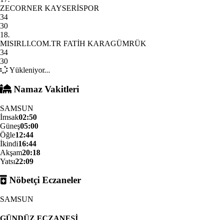
ZECORNER KAYSERİSPOR
34
30
18.
MISIRLI.COM.TR FATİH KARAGÜMRÜK
34
30
Yükleniyor...
Namaz Vakitleri
SAMSUN
İmsak
02:50
Güneş
05:00
Öğle
12:44
İkindi
16:44
Akşam
20:18
Yatsı
22:09
Nöbetçi Eczaneler
SAMSUN
GÜNDÜZ ECZANESİ