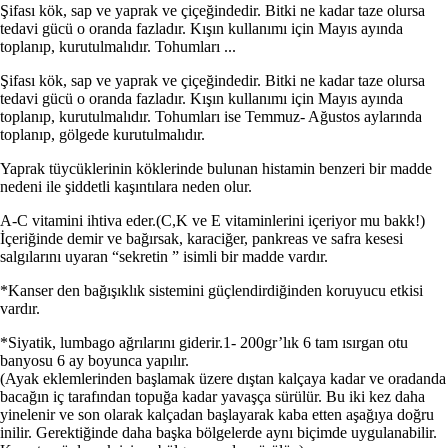
Şifası kök, sap ve yaprak ve çiçeğindedir. Bitki ne kadar taze olursa
tedavi gücü o oranda fazladır. Kışın kullanımı için Mayıs ayında
toplanıp, kurutulmalıdır. Tohumları ...
Şifası kök, sap ve yaprak ve çiçeğindedir. Bitki ne kadar taze olursa
tedavi gücü o oranda fazladır. Kışın kullanımı için Mayıs ayında
toplanıp, kurutulmalıdır. Tohumları ise Temmuz- Ağustos aylarında
toplanıp, gölgede kurutulmalıdır.
Yaprak tüycüklerinin köklerinde bulunan histamin benzeri bir madde
nedeni ile şiddetli kaşıntılara neden olur.
A-C vitamini ihtiva eder.(C,K ve E vitaminlerini içeriyor mu bakk!)
İçeriğinde demir ve bağırsak, karaciğer, pankreas ve safra kesesi
salgılarını uyaran “sekretin ” isimli bir madde vardır.
*Kanser den bağışıklık sistemini güçlendirdiğinden koruyucu etkisi
vardır.
*Siyatik, lumbago ağrılarını giderir.1- 200gr’lık 6 tam ısırgan otu
banyosu 6 ay boyunca yapılır.
(Ayak eklemlerinden başlamak üzere dıştan kalçaya kadar ve oradanda
bacağın iç tarafından topuğa kadar yavaşça sürülür. Bu iki kez daha
yinelenir ve son olarak kalçadan başlayarak kaba etten aşağıya doğru
inilir. Gerektiğinde daha başka bölgelerde aynı biçimde uygulanabilir.