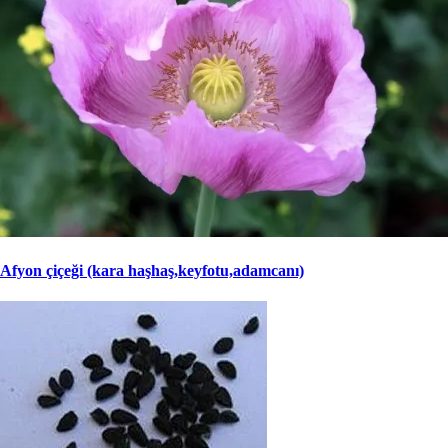
Afyon çiçeği (kara haşhaş,keyfotu,adamcanı)