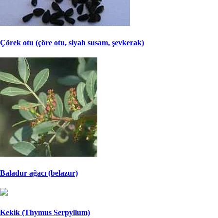
Çörek otu (çöre otu, siyah susam, şevkerak)
Baladur ağacı (belazur)
Kekik (Thymus Serpyllum)