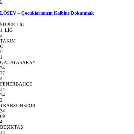
5
LÖSEV – Çocuklarımızın Kalbine Dokunmak
SÜPER LİG
1. LİG
#
TAKIM
O
P
1.
GALATASARAY
34
77
2.
FENERBAHÇE
34
74
3.
TRABZONSPOR
34
69
4.
BEŞİKTAŞ
34