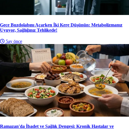
Gece Buzdolabını Açarken İki Kere Düşünün: Metabolizmanız
Uyuyor, Sağlığınız Tehlikede!
5ay önce
Ramazan'da İbadet ve Sağlık Dengesi: Kronik Hastalar ve