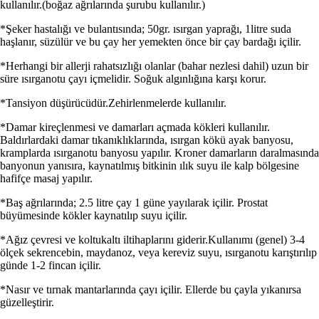
kullanılır.(boğaz ağrılarında şurubu kullanılır.)
*Şeker hastalığı ve bulantısında; 50gr. ısırgan yaprağı, 1litre suda
haşlanır, süzülür ve bu çay her yemekten önce bir çay bardağı içilir.
*Herhangi bir allerji rahatsızlığı olanlar (bahar nezlesi dahil) uzun bir
süre ısırganotu çayı içmelidir. Soğuk algınlığına karşı korur.
*Tansiyon düşürücüdür.Zehirlenmelerde kullanılır.
*Damar kireçlenmesi ve damarları açmada kökleri kullanılır.
Baldırlardaki damar tıkanıklıklarında, ısırgan kökü ayak banyosu,
kramplarda ısırganotu banyosu yapılır. Kroner damarların daralmasında
banyonun yanısıra, kaynatılmış bitkinin ılık suyu ile kalp bölgesine
hafifçe masaj yapılır.
*Baş ağrılarında; 2.5 litre çay 1 güne yayılarak içilir. Prostat
büyümesinde kökler kaynatılıp suyu içilir.
*Ağız çevresi ve koltukaltı iltihaplarını giderir.Kullanımı (genel) 3-4
ölçek sekrencebin, maydanoz, veya kereviz suyu, ısırganotu karıştırılıp
günde 1-2 fincan içilir.
*Nasır ve tırnak mantarlarında çayı içilir. Ellerde bu çayla yıkanırsa
güzelleştirir.