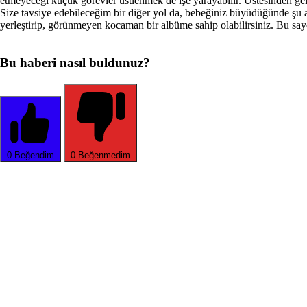
etmeyeceği küçük görevler üstlen­mek de işe yarayabilir. Üstesinden geld
Size tavsiye edebileceğim bir diğer yol da, bebeğiniz büyüdüğünde şu 
yerleştirip, görünmeyen ko­caman bir albüme sahip olabilirsiniz. Bu saye
Bu haberi nasıl buldunuz?
0
Beğendim
0
Beğenmedim