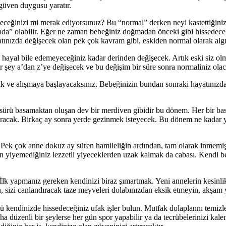
 güven duygusu yaratır.
ğinizi mi merak ediyorsunuz? Bu “normal” derken neyi kastetti­ğinize b
ında” olabilir. Eğer ne zaman bebeğiniz doğmadan önceki gibi hissedeceği
ızda değişe­cek olan pek çok kavram gibi, eskiden normal olarak algıla
hayal bile edemeye­ceğiniz kadar derinden değişecek. Artık eski siz olm
er şey a’dan z’ye değişecek ve bu değişim bir süre sonra normaliniz ola
ak ve alışmaya baş­layacaksınız. Bebeğinizin bundan sonraki haya­tınızd
r sürü basamaktan oluşan dev bir merdiven gibidir bu dönem. Her bir ba
yuracak. Birkaç ay sonra yerde gezinmek isteyecek. Bu dönem ne kadar y
t. Pek çok anne do­kuz ay süren hamileliğin ardından, tam olarak inmemiş
z için yiyemediğiniz lezzetli yiyecek­lerden uzak kalmak da cabası. Kend
lk yapmanız ge­reken kendinizi biraz şımartmak. Yeni annelerin kesinlikl
pın, sizi canlandıracak taze meyveleri do­labınızdan eksik etmeyin, akşam
 kendinizde hisse­deceğiniz ufak işler bulun. Mutfak dolaplannı temizle
r daha düzenli bir şeylerse her gün spor ya­pabilir ya da tecrübelerinizi k