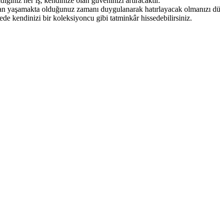
iğiniz her iş, kendinize olan güveninizi artıracaktır.
an yaşamakta oldu­ğunuz zamanı duygulanarak hatırlayacak olma­nızı düş
de kendinizi bir koleksiyoncu gibi tatminkâr his­sedebilirsiniz.