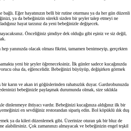
ağlı. Eğer hayatınızın belli bir rutine oturması ya da her gün düzenli
nizi, ya da bebeğinizin sürekli sizden bir şeyler talep et­meyi ne
dığınız hayat tarzınız da yeni bebe­ğinizle değişecek.
ayacaksınız. Önceliğiniz şimdiye dek oldu­ğu gibi eşiniz ve siz değil,
cak.
a hep yanınızda olacak olması fikrini, ta­mamen benimseyip, gerçekten
samakta yeni bir şeyler öğreneceksiniz. İlk günler sadece kucağınızda
orucu olsa da, eğlencelidir. Bebeğinizi büyüyüp, değişir­ken görmek
 bir karın ve akan iri göğüslerinden ra­hatsızlık duyar. Gardırobunuzda
i bedeninizi bebeğinizle paylaşmak durumunda olmak, size sıklıkla
e dinlenmeye ihtiyacı vardır. Bebeğini­zi kucağınıza aldığınız ilk bir
 yemeğinizi en sevdiğiniz restorandan sipariş edin. Bol köpük­lü ılık duş
mek ya da kileri düzenlemek gibi. Üzerinize oturan şık bir bluz de
aleme alabilirsi­niz. Çok zamanınızı almayacak ve bebeğinizin engel teşkil