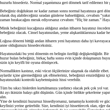
huzurlu hissederiz. Normal yaşantımıza geri dönmek tarif edilemez bir
Bebeğiniz doğduktan ne kadar zaman sonra normal hayatınıza geri dönece
olarak duş alabi­leceğiniz sıradan günlerse bahsettiğiniz, ceva­bım “yak
zaman bırakacağını merak ediyorsanız cevabım: “Hiç bir zaman.” Hayatın
Minik bebeğinizi kucağınıza aldığınız andan itibaren hayatınız önceden 
bebeğiniz olacak. Cin­sel hayatınızdan, yeme alışkanlıklarınıza kadar h
Loğusa dönemi bittiği andan itibaren yeni hayatınızı daha iyi kavrayac
anne olduğunu­zu hissedeceksiniz.
Hayatınızdaki bu yeni dönemin en belirgin özelliği değişkenliğidir. Bi
huzur bulan be­beğiniz, birkaç hafta sonra evin içinde dolaşma­nızı bu
sizin için keyifli bir oyuna dönüşe­cek.
Normallikten kastınız, eski vücut ölçülerini­ze ulaşmak da olabilir elbe
aylardır içine giremediğiniz şık elbiseleriniz, bebeğinizi em­zirdiğini
hayatınızdaki kontrolü kaybetmişsiniz hissi verebilir.
Tüm bu sıkıcı hislerden kurtulmanıza yar­dımcı olacak pek çok yol var. İ
iki ayı ikinizin ba­layı gibi düşünün. Gün içinde birlikte şekerle­me ya
alın.
Yine de kendinizi huzursuz hissediyorsanız, tamamıyla kontrolü ve gücü
keyfinizi yerine ge­tirebilir. Size, kendinizi iyi hissettirecek olan, eğe