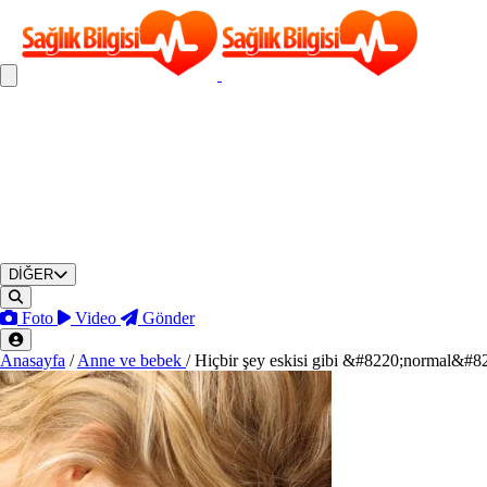
DİĞER
Foto
Video
Gönder
Anasayfa
/
Anne ve bebek
/
Hiçbir şey eskisi gibi &#8220;normal&#8