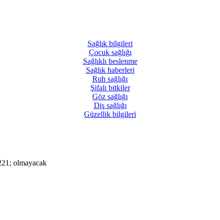
Sağlık
bilgileri
Çocuk
sağlığı
Sağlıklı
beslenme
Sağlık
haberleri
Ruh
sağlığı
Şifalı
bitkiler
Göz
sağlığı
Diş
sağlığı
Güzellik
bilgileri
221; olmayacak