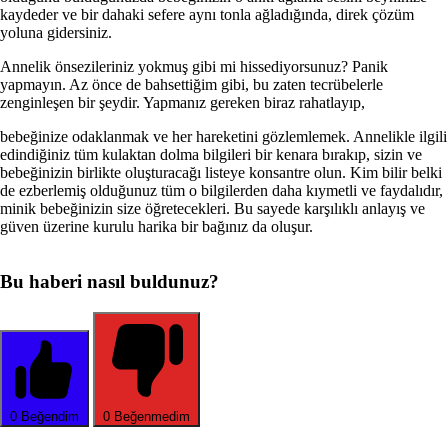
kaydeder ve bir dahaki sefere aynı tonla ağladığında, direk çözüm
yoluna gi­dersiniz.
Annelik önsezileriniz yokmuş gibi mi hisse­diyorsunuz? Panik
yapmayın. Az önce de bah­settiğim gibi, bu zaten tecrübelerle
zenginleşen bir şeydir. Yapmanız gereken biraz rahatlayıp,
bebeğinize odaklanmak ve her hareketini göz­lemlemek. Annelikle ilgili
edindiğiniz tüm ku­laktan dolma bilgileri bir kenara bırakıp, sizin ve
bebeğinizin birlikte oluşturacağı listeye kon­santre olun. Kim bilir belki
de ezberlemiş oldu­ğunuz tüm o bilgilerden daha kıymetli ve faydalıdır,
minik bebeğinizin size öğretecekleri. Bu sayede karşılıklı anlayış ve
güven üzerine kuru­lu harika bir bağınız da oluşur.
Bu haberi nasıl buldunuz?
0
Beğendim
0
Beğenmedim