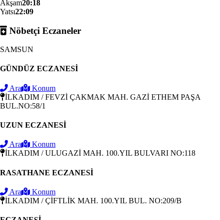
Akşam
20:18
Yatsı
22:09
Nöbetçi Eczaneler
SAMSUN
GÜNDÜZ ECZANESİ
Ara
Konum
İLKADIM / FEVZİ ÇAKMAK MAH. GAZİ ETHEM PAŞA
BUL.NO:58/1
UZUN ECZANESİ
Ara
Konum
İLKADIM / ULUGAZİ MAH. 100.YIL BULVARI NO:118
RASATHANE ECZANESİ
Ara
Konum
İLKADIM / ÇİFTLİK MAH. 100.YIL BUL. NO:209/B
ECZANESİ