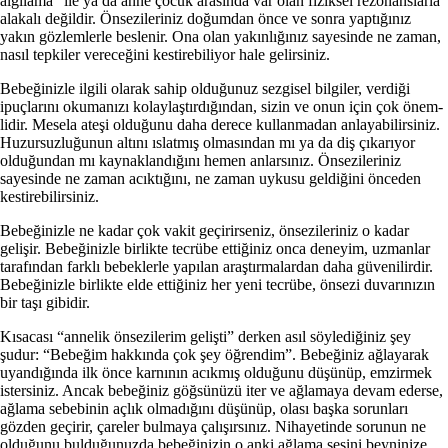
algılama” ile ya da anne çocuk arasında var olan fiziksel rezonanslarla
alakalı değildir. Önsezileriniz doğumdan önce ve sonra yaptığınız
yakın gözlemlerle beslenir. Ona olan yakınlığınız sayesinde ne zaman,
nasıl tepkiler vereceğini kestirebiliyor hale gelirsiniz.
Bebeğinizle ilgili olarak sahip olduğunuz sezgisel bilgiler, verdiği
ipuçlarını okumanızı kolaylaştırdığından, sizin ve onun için çok önem­
lidir. Mesela ateşi olduğunu daha derece kullan­madan anlayabilirsiniz.
Huzursuzluğunun altını ıslatmış olmasından mı ya da diş çıkarıyor
olduğundan mı kaynaklandığını hemen anlarsınız. Önsezileriniz
sayesinde ne zaman acıktığını, ne zaman uykusu geldiğini önceden
kestirebilirsi­niz.
Bebeğinizle ne kadar çok vakit geçirirseniz, önsezileriniz o kadar
gelişir. Bebeğinizle birlik­te tecrübe ettiğiniz onca deneyim, uzmanlar
tarafından farklı bebeklerle yapılan araştırma­lardan daha güvenilirdir.
Bebeğinizle birlikte elde ettiğiniz her yeni tecrübe, önsezi duvarını­zın
bir taşı gibidir.
Kısacası “annelik önsezilerim gelişti” der­ken asıl söylediğiniz şey
şudur: “Bebeğim hak­kında çok şey öğrendim”. Bebeğiniz ağlayarak
uyandığında ilk önce karnının acıkmış olduğu­nu düşünüp, emzirmek
istersiniz. Ancak bebe­ğiniz göğsünüzü iter ve ağlamaya devam ederse,
ağlama sebebinin açlık olmadığını düşünüp, olası başka sorunları
gözden geçirir, çareler bul­maya çalışırsınız. Nihayetinde sorunun ne
oldu­ğunu bulduğunuzda bebeğinizin o anki ağlama sesini beyninize