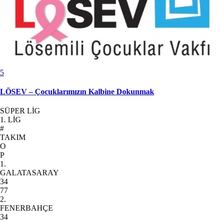
5
LÖSEV – Çocuklarımızın Kalbine Dokunmak
SÜPER LİG
1. LİG
#
TAKIM
O
P
1.
GALATASARAY
34
77
2.
FENERBAHÇE
34