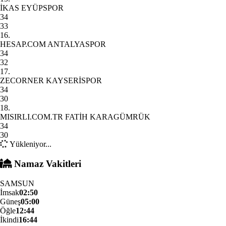
İKAS EYÜPSPOR
34
33
16.
HESAP.COM ANTALYASPOR
34
32
17.
ZECORNER KAYSERİSPOR
34
30
18.
MISIRLI.COM.TR FATİH KARAGÜMRÜK
34
30
Yükleniyor...
Namaz Vakitleri
SAMSUN
İmsak
02:50
Güneş
05:00
Öğle
12:44
İkindi
16:44