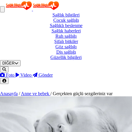
Sağlık
bilgileri
Çocuk
sağlığı
Sağlıklı
beslenme
Sağlık
haberleri
Ruh
sağlığı
Şifalı
bitkiler
Göz
sağlığı
Diş
sağlığı
Güzellik
bilgileri
DİĞER
Foto
Video
Gönder
Anasayfa
/
Anne ve bebek
/
Gerçekten güçlü sezgileriniz var