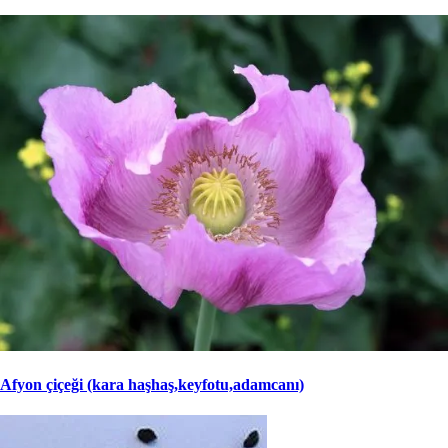
Afyon çiçeği (kara haşhaş,keyfotu,adamcanı)