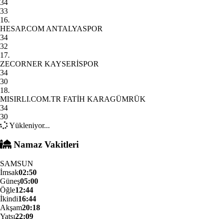
34
33
16.
HESAP.COM ANTALYASPOR
34
32
17.
ZECORNER KAYSERİSPOR
34
30
18.
MISIRLI.COM.TR FATİH KARAGÜMRÜK
34
30
Yükleniyor...
Namaz Vakitleri
SAMSUN
İmsak
02:50
Güneş
05:00
Öğle
12:44
İkindi
16:44
Akşam
20:18
Yatsı
22:09