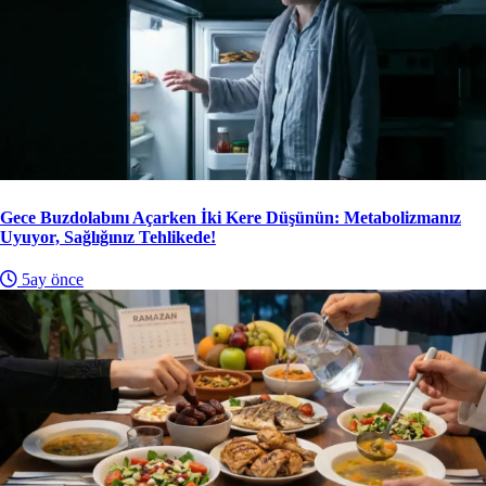
Gece Buzdolabını Açarken İki Kere Düşünün: Metabolizmanız
Uyuyor, Sağlığınız Tehlikede!
5ay önce