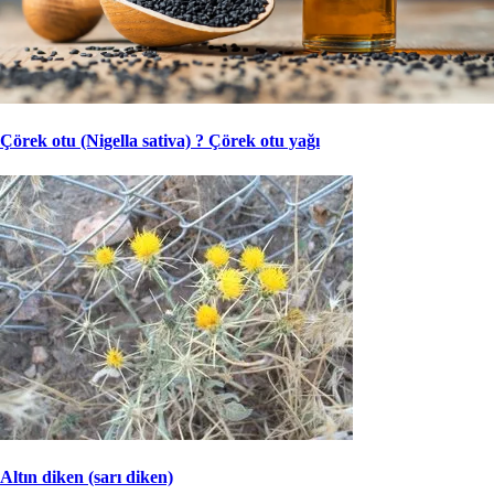
Çörek otu (Nigella sativa) ? Çörek otu yağı
Altın diken (sarı diken)