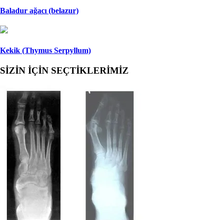
Baladur ağacı (belazur)
Kekik (Thymus Serpyllum)
SİZİN İÇİN SEÇTİKLERİMİZ