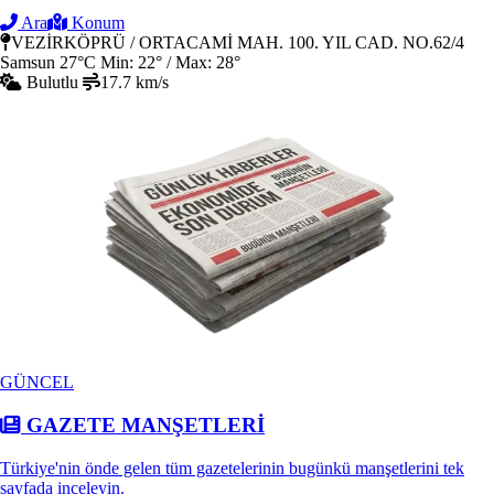
Ara
Konum
VEZİRKÖPRÜ / ORTACAMİ MAH. 100. YIL CAD. NO.62/4
Samsun
27°C
Min: 22° / Max: 28°
Bulutlu
17.7 km/s
GÜNCEL
GAZETE MANŞETLERİ
Türkiye'nin önde gelen tüm gazetelerinin bugünkü manşetlerini tek
sayfada inceleyin.