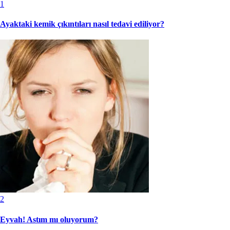
1
Ayaktaki kemik çıkıntıları nasıl tedavi ediliyor?
2
Eyvah! Astım mı oluyorum?