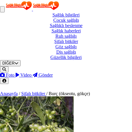
Sağlık
bilgileri
Çocuk
sağlığı
Sağlıklı
beslenme
Sağlık
haberleri
Ruh
sağlığı
Şifalı
bitkiler
Göz
sağlığı
Diş
sağlığı
Güzellik
bilgileri
DİĞER
Foto
Video
Gönder
Anasayfa
/
Şifalı bitkiler
/
Burç (ökseotu, gökçe)