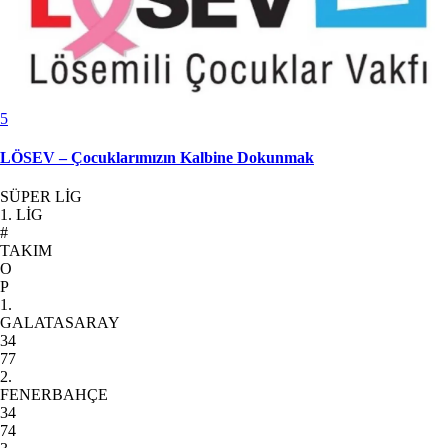
5
LÖSEV – Çocuklarımızın Kalbine Dokunmak
SÜPER LİG
1. LİG
#
TAKIM
O
P
1.
GALATASARAY
34
77
2.
FENERBAHÇE
34
74