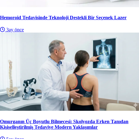
Hemoroid Tedavisinde Teknoloji Destekli Bir Seçenek Lazer
3ay önce
Omurganın Üç Boyutlu Bilmecesi: Skolyozda Erken Tanıdan
Kişiselleştirilmiş Tedaviye Modern Yaklaşımlar