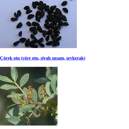
Çörek otu (çöre otu, siyah susam, şevkerak)