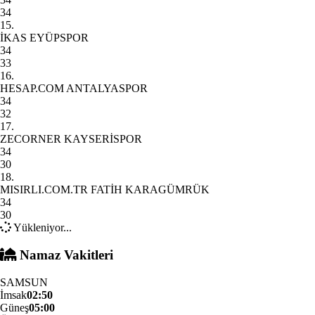
34
15.
İKAS EYÜPSPOR
34
33
16.
HESAP.COM ANTALYASPOR
34
32
17.
ZECORNER KAYSERİSPOR
34
30
18.
MISIRLI.COM.TR FATİH KARAGÜMRÜK
34
30
Yükleniyor...
Namaz Vakitleri
SAMSUN
İmsak
02:50
Güneş
05:00