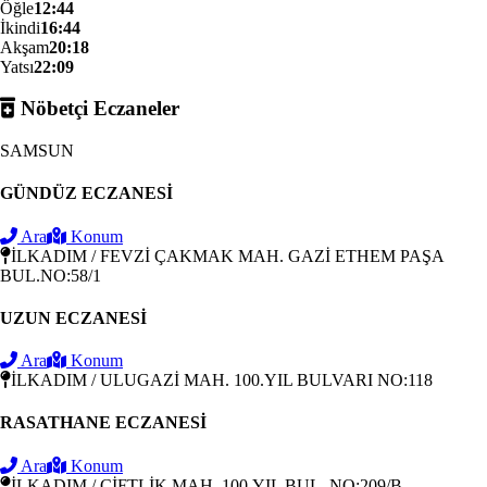
Öğle
12:44
İkindi
16:44
Akşam
20:18
Yatsı
22:09
Nöbetçi Eczaneler
SAMSUN
GÜNDÜZ ECZANESİ
Ara
Konum
İLKADIM / FEVZİ ÇAKMAK MAH. GAZİ ETHEM PAŞA
BUL.NO:58/1
UZUN ECZANESİ
Ara
Konum
İLKADIM / ULUGAZİ MAH. 100.YIL BULVARI NO:118
RASATHANE ECZANESİ
Ara
Konum
İLKADIM / ÇİFTLİK MAH. 100.YIL BUL. NO:209/B