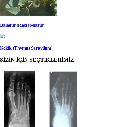
Baladur ağacı (belazur)
Kekik (Thymus Serpyllum)
SİZİN İÇİN SEÇTİKLERİMİZ