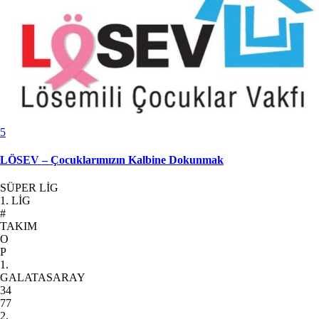
5
LÖSEV – Çocuklarımızın Kalbine Dokunmak
SÜPER LİG
1. LİG
#
TAKIM
O
P
1.
GALATASARAY
34
77
2.