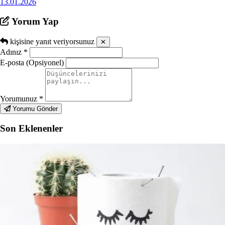
13.01.2026
Yorum Yap
kişisine yanıt veriyorsunuz
✕
Adınız
*
E-posta (Opsiyonel)
Yorumunuz
*
Yorumu Gönder
Son Eklenenler