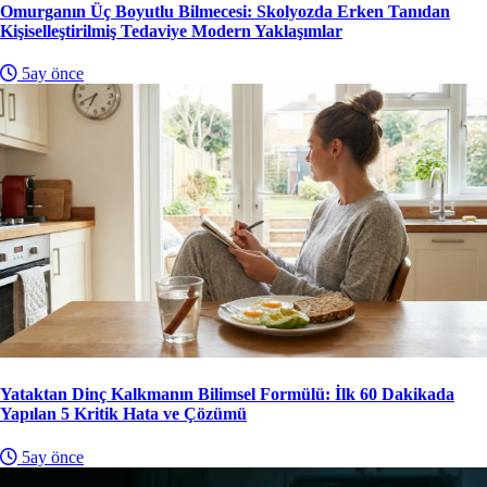
Omurganın Üç Boyutlu Bilmecesi: Skolyozda Erken Tanıdan
Kişiselleştirilmiş Tedaviye Modern Yaklaşımlar
5ay önce
Yataktan Dinç Kalkmanın Bilimsel Formülü: İlk 60 Dakikada
Yapılan 5 Kritik Hata ve Çözümü
5ay önce