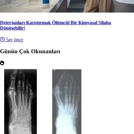
Deterjanları Karıştırmak Ölümcül Bir Kimyasal Silaha
Dönüşebilir!
5ay önce
Günün Çok Okunanları