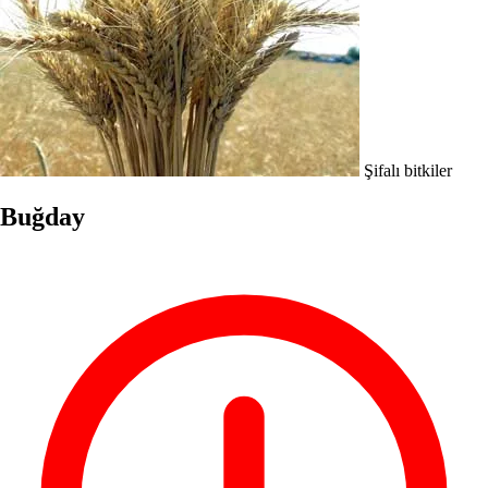
Şifalı bitkiler
Buğday