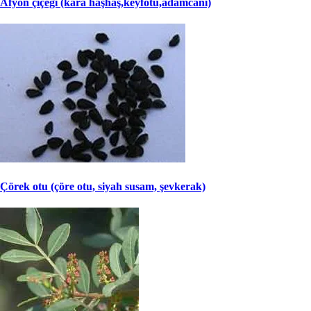
Afyon çiçeği (kara haşhaş,keyfotu,adamcanı)
Çörek otu (çöre otu, siyah susam, şevkerak)