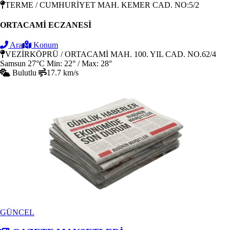
TERME / CUMHURİYET MAH. KEMER CAD. NO:5/2
ORTACAMİ ECZANESİ
Ara
Konum
VEZİRKÖPRÜ / ORTACAMİ MAH. 100. YIL CAD. NO.62/4
Samsun
27°C
Min: 22° / Max: 28°
Bulutlu
17.7 km/s
GÜNCEL