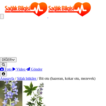
DİĞER
Foto
Video
Gönder
Anasayfa
/
Şifalı bitkiler
/
Bit otu (hazeran, kokar otu, mezevek)