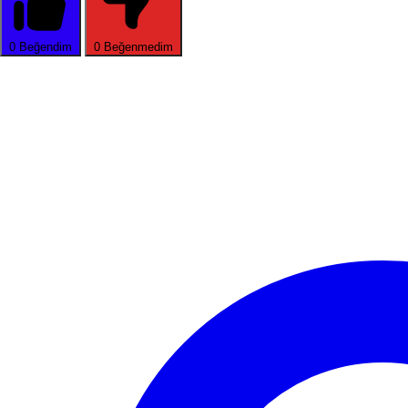
0
Beğendim
0
Beğenmedim