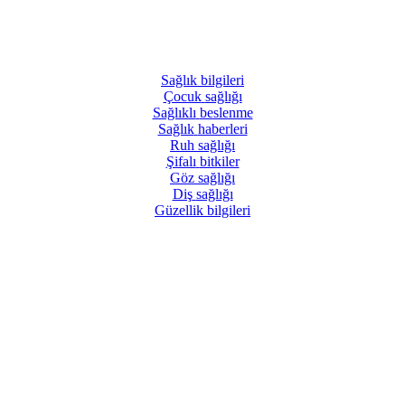
Sağlık
bilgileri
Çocuk
sağlığı
Sağlıklı
beslenme
Sağlık
haberleri
Ruh
sağlığı
Şifalı
bitkiler
Göz
sağlığı
Diş
sağlığı
Güzellik
bilgileri