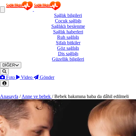
Sağlık
bilgileri
Çocuk
sağlığı
Sağlıklı
beslenme
Sağlık
haberleri
Ruh
sağlığı
Şifalı
bitkiler
Göz
sağlığı
Diş
sağlığı
Güzellik
bilgileri
DİĞER
Foto
Video
Gönder
Anasayfa
/
Anne ve bebek
/
Bebek bakımına baba da dâhil edilmeli