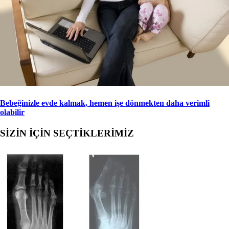
Bebeğinizle evde kalmak, hemen işe dönmekten daha verimli
olabilir
SİZİN İÇİN SEÇTİKLERİMİZ