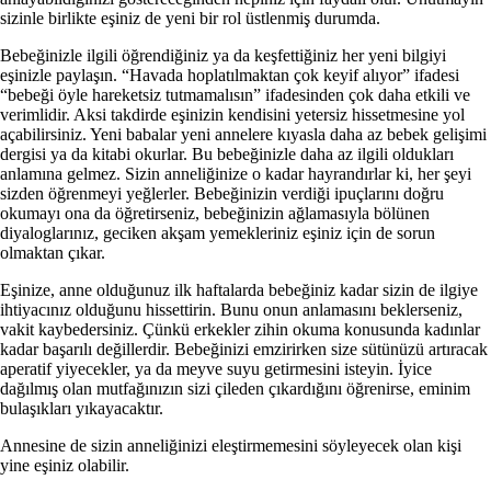
sizinle birlikte eşiniz de yeni bir rol üstlenmiş durumda.
Bebeğinizle ilgili öğrendiğiniz ya da keşfet­tiğiniz her yeni bilgiyi
eşinizle paylaşın. “Hava­da hoplatılmaktan çok keyif alıyor” ifadesi
“be­beği öyle hareketsiz tutmamalısın” ifadesinden çok daha etkili ve
verimlidir. Aksi takdirde eşi­nizin kendisini yetersiz hissetmesine yol
açabilirsiniz. Yeni babalar yeni annelere kıyasla daha az bebek gelişimi
dergisi ya da kitabi okurlar. Bu bebeğinizle daha az ilgili oldukları
anlamına gelmez. Sizin anneliğinize o kadar hayrandırlar ki, her şeyi
sizden öğrenmeyi yeğlerler. Bebeği­nizin verdiği ipuçlarını doğru
okumayı ona da öğretirseniz, bebeğinizin ağlamasıyla bölünen
diyaloglarınız, geciken akşam yemekleriniz eşi­niz için de sorun
olmaktan çıkar.
Eşinize, anne olduğunuz ilk haftalarda bebe­ğiniz kadar sizin de ilgiye
ihtiyacınız olduğunu hissettirin. Bunu onun anlamasını beklerseniz,
vakit kaybedersiniz. Çünkü erkekler zihin oku­ma konusunda kadınlar
kadar başarılı değiller­dir. Bebeğinizi emzirirken size sütünüzü artıracak
aperatif yiyecekler, ya da meyve suyu getir­mesini isteyin. İyice
dağılmış olan mutfağınızın sizi çileden çıkardığını öğrenirse, eminim
bula­şıkları yıkayacaktır.
Annesine de sizin anneliğinizi eleştirmeme­sini söyleyecek olan kişi
yine eşiniz olabilir.