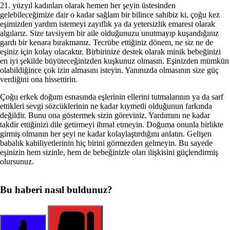
21. yüzyıl kadınları olarak hemen her şeyin üstesinden
gelebileceğimize dair o kadar sağ­lam bir bilince sahibiz ki, çoğu kez
eşimizden yardım istemeyi zayıflık ya da yetersizlik ema­resi olarak
algılarız. Size tavsiyem bir aile oldu­ğunuzu unutmayıp kuşandığınız
gardı bir kena­ra bırakmanız. Tecrübe ettiğiniz dönem, ne siz ne de
eşiniz için kolay olacaktır. Birbirinize des­tek olarak minik bebeğinizi
en iyi şekilde büyü­teceğinizden kuşkunuz olmasın. Eşinizden müm­kün
olabildiğince çok izin almasını isteyin. Ya­nınızda olmasının size güç
verdiğini ona hisset­tirin.
Çoğu erkek doğum esnasında eşlerinin elle­rini tutmalarının ya da sarf
ettikleri sevgi söz­cüklerinin ne kadar kıymetli olduğunun farkın­da
değildir. Bunu ona göstermek sizin görevi­niz. Yardımını ne kadar
takdir ettiğinizi dile ge­tirmeyi ihmal etmeyin. Doğuma onunla birlikte
girmiş olmanın her şeyi ne kadar kolaylaştırdı­ğını anlatın. Gelişen
babalık kabiliyetlerinin hiç birini görmezden gelmeyin. Bu sayede
eşinizin hem sizinle, hem de bebeğinizle olan ilişkisini güçlendirmiş
olursunuz.
Bu haberi nasıl buldunuz?