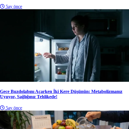
5ay önce
Gece Buzdolabını Açarken İki Kere Düşünün: Metabolizmanız
Uyuyor, Sağlığınız Tehlikede!
5ay önce