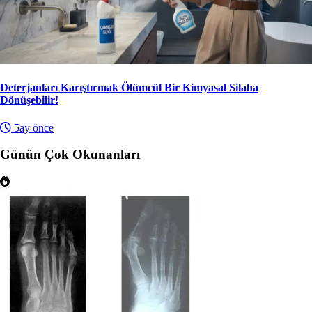
Deterjanları Karıştırmak Ölümcül Bir Kimyasal Silaha
Dönüşebilir!
5ay önce
Günün Çok Okunanları