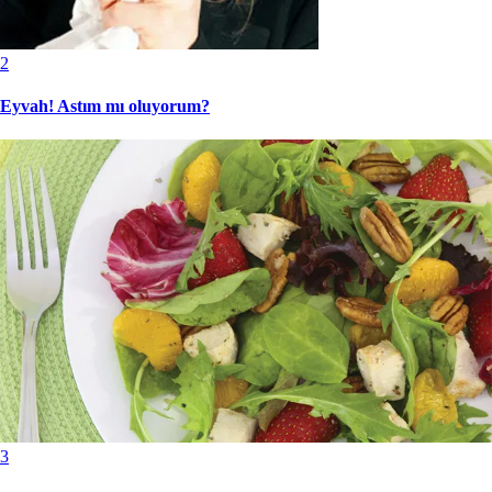
2
Eyvah! Astım mı oluyorum?
3