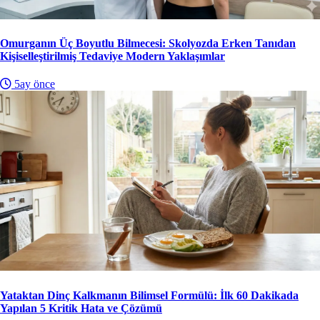
Omurganın Üç Boyutlu Bilmecesi: Skolyozda Erken Tanıdan
Kişiselleştirilmiş Tedaviye Modern Yaklaşımlar
5ay önce
Yataktan Dinç Kalkmanın Bilimsel Formülü: İlk 60 Dakikada
Yapılan 5 Kritik Hata ve Çözümü