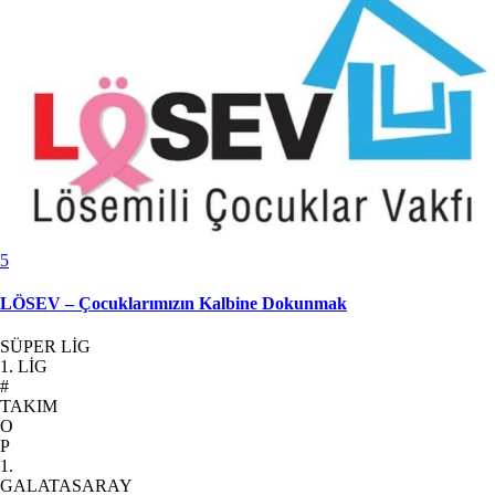
5
LÖSEV – Çocuklarımızın Kalbine Dokunmak
SÜPER LİG
1. LİG
#
TAKIM
O
P
1.
GALATASARAY