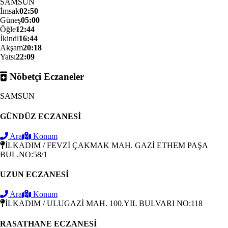
SAMSUN
İmsak
02:50
Güneş
05:00
Öğle
12:44
İkindi
16:44
Akşam
20:18
Yatsı
22:09
Nöbetçi Eczaneler
SAMSUN
GÜNDÜZ ECZANESİ
Ara
Konum
İLKADIM / FEVZİ ÇAKMAK MAH. GAZİ ETHEM PAŞA
BUL.NO:58/1
UZUN ECZANESİ
Ara
Konum
İLKADIM / ULUGAZİ MAH. 100.YIL BULVARI NO:118
RASATHANE ECZANESİ