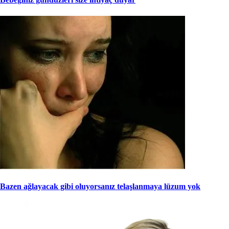
Bazen ağlayacak gibi oluyorsanız telaşlanmaya lüzum yok