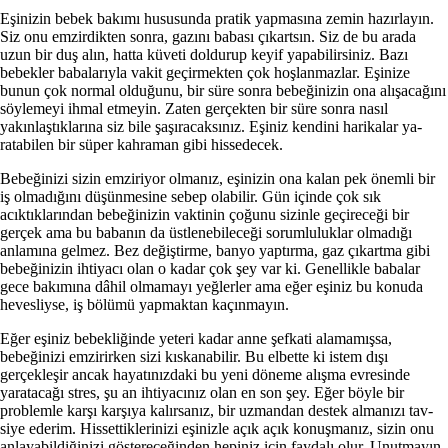
Eşinizin bebek bakımı hususunda pratik yap­masına zemin hazırlayın.
Siz onu emzirdikten sonra, gazını babası çıkartsın. Siz de bu arada
uzun bir duş alın, hatta küveti doldurup keyif yapabilirsiniz. Bazı
bebekler babalarıyla vakit ge­çirmekten çok hoşlanmazlar. Eşinize
bunun çok normal olduğunu, bir süre sonra bebeğinizin ona alışacağını
söylemeyi ihmal etmeyin. Zaten ger­çekten bir süre sonra nasıl
yakınlaştıklarına siz bile şaşıracaksınız. Eşiniz kendini harikalar ya­
ratabilen bir süper kahraman gibi hissedecek.
Bebeğinizi sizin emziriyor olmanız, eşinizin ona kalan pek önemli bir
iş olmadığını düşün­mesine sebep olabilir. Gün içinde çok sık
acıktıklarından bebeğinizin vaktinin çoğunu sizinle geçireceği bir
gerçek ama bu babanın da üstle­nebileceği sorumluluklar olmadığı
anlamına gel­mez. Bez değiştirme, banyo yaptırma, gaz çı­kartma gibi
bebeğinizin ihtiyacı olan o kadar çok şey var ki. Genellikle babalar
gece bakımı­na dâhil olmamayı yeğlerler ama eğer eşiniz bu konuda
hevesliyse, iş bölümü yapmaktan kaçın­mayın.
Eğer eşiniz bebekliğinde yeteri kadar anne şefkati alamamışsa,
bebeğinizi emzirirken sizi kıskanabilir. Bu elbette ki istem dışı
gerçekleşir ancak hayatınızdaki bu yeni döneme alışma ev­resinde
yaratacağı stres, şu an ihtiyacınız olan en son şey. Eğer böyle bir
problemle karşı karşı­ya kalırsanız, bir uzmandan destek almanızı tav­
siye ederim. Hissettiklerinizi eşinizle açık açık konuşmanız, sizin onu
anlayabildiğinizi göstereceğinden hepiniz için faydalı olur. Unutmayın