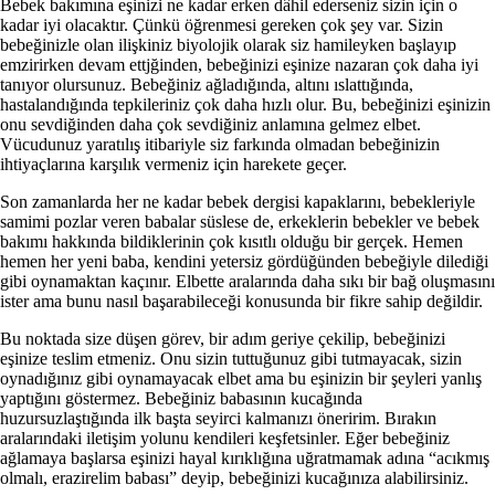
Bebek bakımına eşinizi ne kadar erken dâhil ederseniz sizin için o
kadar iyi olacaktır. Çünkü öğrenmesi gereken çok şey var. Sizin
bebeği­nizle olan ilişkiniz biyolojik olarak siz hamiley­ken başlayıp
emzirirken devam ettjğinden, be­beğinizi eşinize nazaran çok daha iyi
tanıyor olursunuz. Bebeğiniz ağladığında, altını ıslattı­ğında,
hastalandığında tepkileriniz çok daha hızlı olur. Bu, bebeğinizi eşinizin
onu sevdiğinden daha çok sevdiğiniz anlamına gelmez elbet.
Vücudunuz yaratılış itibariyle siz farkında olmadan bebeğinizin
ihtiyaçlarına karşılık vermeniz için harekete geçer.
Son zamanlarda her ne kadar bebek dergisi kapaklarını, bebekleriyle
samimi pozlar veren babalar süslese de, erkeklerin bebekler ve bebek
bakımı hakkında bildiklerinin çok kısıtlı olduğu bir gerçek. Hemen
hemen her yeni baba, kendi­ni yetersiz gördüğünden bebeğiyle dilediği
gibi oynamaktan kaçınır. Elbette aralarında daha sı­kı bir bağ oluşmasını
ister ama bunu nasıl başa­rabileceği konusunda bir fikre sahip değildir.
Bu noktada size düşen görev, bir adım geri­ye çekilip, bebeğinizi
eşinize teslim etmeniz. Onu sizin tuttuğunuz gibi tutmayacak, sizin
oynadı­ğınız gibi oynamayacak elbet ama bu eşinizin bir şeyleri yanlış
yaptığını göstermez. Bebeğiniz babasının kucağında
huzursuzlaştığında ilk baş­ta seyirci kalmanızı öneririm. Bırakın
araların­daki iletişim yolunu kendileri keşfetsinler. Eğer bebeğiniz
ağlamaya başlarsa eşinizi hayal kırık­lığına uğratmamak adına “acıkmış
olmalı, erazirelim babası” deyip, bebeğinizi kucağınıza ala­bilirsiniz.