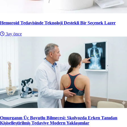
Hemoroid Tedavisinde Teknoloji Destekli Bir Seçenek Lazer
3ay önce
Omurganın Üç Boyutlu Bilmecesi: Skolyozda Erken Tanıdan
Kişiselleştirilmiş Tedaviye Modern Yaklaşımlar