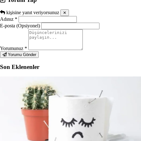
kişisine yanıt veriyorsunuz
✕
Adınız
*
E-posta (Opsiyonel)
Yorumunuz
*
Yorumu Gönder
Son Eklenenler