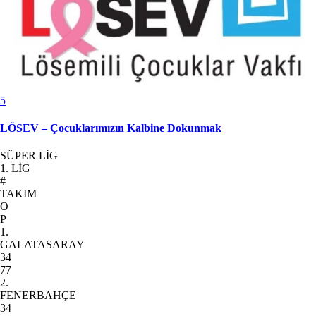
5
LÖSEV – Çocuklarımızın Kalbine Dokunmak
SÜPER LİG
1. LİG
#
TAKIM
O
P
1.
GALATASARAY
34
77
2.
FENERBAHÇE
34