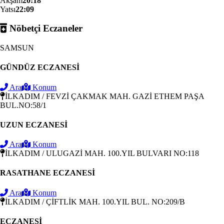
Akşam
20:18
Yatsı
22:09
Nöbetçi Eczaneler
SAMSUN
GÜNDÜZ ECZANESİ
Ara
Konum
İLKADIM / FEVZİ ÇAKMAK MAH. GAZİ ETHEM PAŞA
BUL.NO:58/1
UZUN ECZANESİ
Ara
Konum
İLKADIM / ULUGAZİ MAH. 100.YIL BULVARI NO:118
RASATHANE ECZANESİ
Ara
Konum
İLKADIM / ÇİFTLİK MAH. 100.YIL BUL. NO:209/B
ECZANESİ