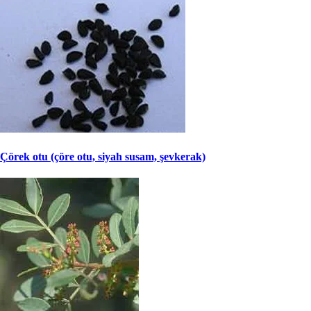
Çörek otu (çöre otu, siyah susam, şevkerak)