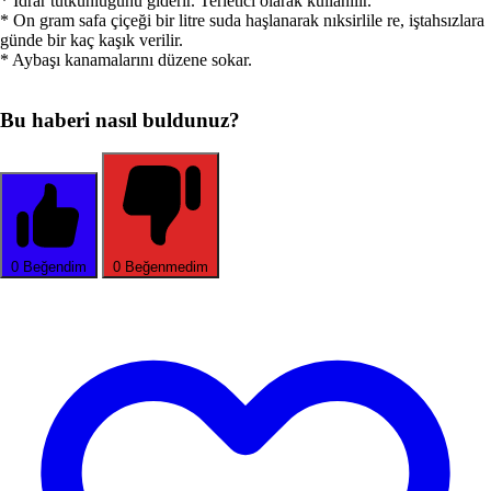
* İdrar tutkunluğunu giderir. Terletici olarak kullanılır.
* On gram safa çiçeği bir litre suda haşlanarak nıksirlile re, iştahsızlara
günde bir kaç kaşık verilir.
* Aybaşı kanamalarını düzene sokar.
Bu haberi nasıl buldunuz?
0
Beğendim
0
Beğenmedim