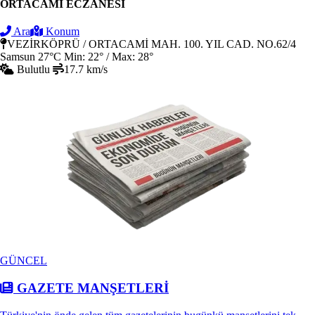
ORTACAMİ ECZANESİ
Ara
Konum
VEZİRKÖPRÜ / ORTACAMİ MAH. 100. YIL CAD. NO.62/4
Samsun
27°C
Min: 22° / Max: 28°
Bulutlu
17.7 km/s
GÜNCEL
GAZETE MANŞETLERİ