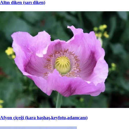
Altın diken (sarı diken)
Afyon çiçeği (kara haşhaş,keyfotu,adamcanı)