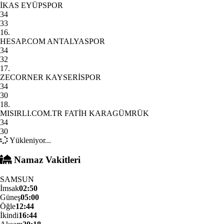
İKAS EYÜPSPOR
34
33
16.
HESAP.COM ANTALYASPOR
34
32
17.
ZECORNER KAYSERİSPOR
34
30
18.
MISIRLI.COM.TR FATİH KARAGÜMRÜK
34
30
Yükleniyor...
Namaz Vakitleri
SAMSUN
İmsak
02:50
Güneş
05:00
Öğle
12:44
İkindi
16:44