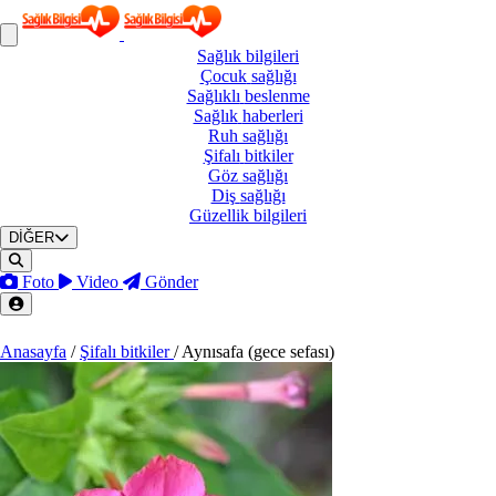
Sağlık
bilgileri
Çocuk
sağlığı
Sağlıklı
beslenme
Sağlık
haberleri
Ruh
sağlığı
Şifalı
bitkiler
Göz
sağlığı
Diş
sağlığı
Güzellik
bilgileri
DİĞER
Foto
Video
Gönder
Anasayfa
/
Şifalı bitkiler
/
Aynısafa (gece sefası)