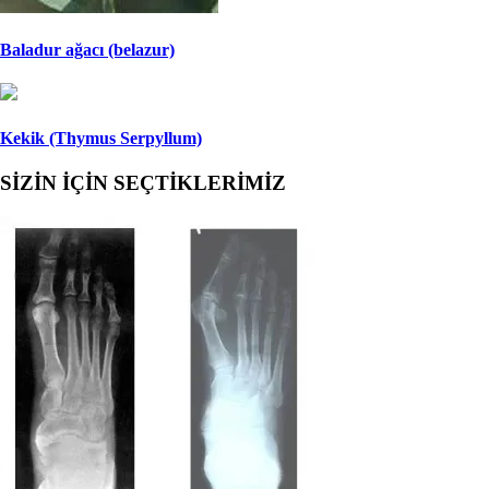
Baladur ağacı (belazur)
Kekik (Thymus Serpyllum)
SİZİN İÇİN SEÇTİKLERİMİZ