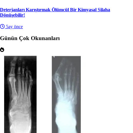
Deterjanları Karıştırmak Ölümcül Bir Kimyasal Silaha
Dönüşebilir!
5ay önce
Günün Çok Okunanları