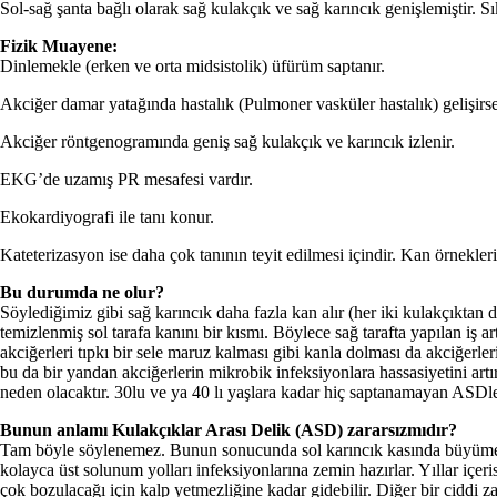
Sol-sağ şanta bağlı olarak sağ kulakçık ve sağ karıncık genişlemiştir. Sı
Fizik Muayene:
Dinlemekle (erken ve orta midsistolik) üfürüm saptanır.
Akciğer damar yatağında hastalık (Pulmoner vasküler hastalık) gelişir
Akciğer röntgenogramında geniş sağ kulakçık ve karıncık izlenir.
EKG’de uzamış PR mesafesi vardır.
Ekokardiyografi ile tanı konur.
Kateterizasyon ise daha çok tanının teyit edilmesi içindir. Kan örnekler
Bu durumda ne olur?
Söylediğimiz gibi sağ karıncık daha fazla kan alır (her iki kulakçıktan 
temizlenmiş sol tarafa kanını bir kısmı. Böylece sağ tarafta yapılan iş a
akciğerleri tıpkı bir sele maruz kalması gibi kanla dolması da akciğerl
bu da bir yandan akciğerlerin mikrobik infeksiyonlara hassasiyetini art
neden olacaktır. 30lu ve ya 40 lı yaşlara kadar hiç saptanamayan ASDle
Bunun anlamı Kulakçıklar Arası Delik (ASD) zararsızmıdır?
Tam böyle söylenemez. Bunun sonucunda sol karıncık kasında büyüme baş
kolayca üst solunum yolları infeksiyonlarına zemin hazırlar. Yıllar içe
çok bozulacağı için kalp yetmezliğine kadar gidebilir. Diğer bir ciddi z