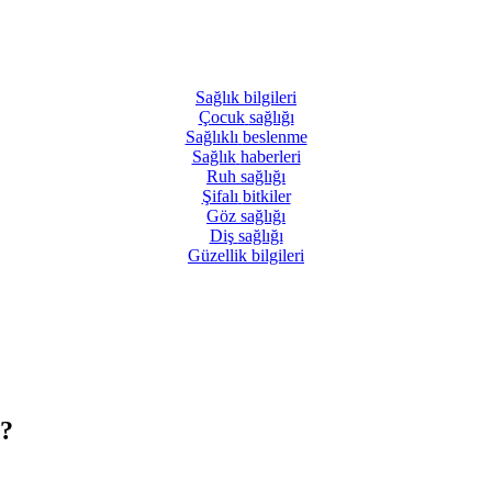
Sağlık
bilgileri
Çocuk
sağlığı
Sağlıklı
beslenme
Sağlık
haberleri
Ruh
sağlığı
Şifalı
bitkiler
Göz
sağlığı
Diş
sağlığı
Güzellik
bilgileri
 ?