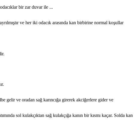
dacıklar bir zar duvar ile ...
ayrılmıştır ve her iki odacık arasında kan birbirine normal koşullar
ir.
ır.
be gelir ve oradan sağ karıncığa girerek akciğerlere gider ve
tımında sol kulakçıktan sağ kulakçığa kanın bir kısmı kaçar. Solda kan