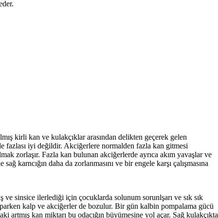
eder.
almış kirli kan ve kulakçıklar arasından delikten geçerek gelen
de fazlası iyi değildir. Akciğerlere normalden fazla kan gitmesi
almak zorlaşır. Fazla kan bulunan akciğerlerde ayrıca akım yavaşlar ve
le sağ karncığın daha da zorlanmasını ve bir engele karşı çalışmasına
 sinsice ilerlediği için çocuklarda solunum sorunlşarı ve sık sık
i yaparken kalp ve akciğerler de bozulur. Bir gün kalbin pompalama gücü
ktaki artmış kan miktarı bu odacığın büyümesine yol açar. Sağ kulakçıkta