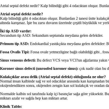
Atrial septal defekt nedir? Kalp bilindiği gibi 4 odacıktan oluşur. Bunlar
Atrial septal defekt nedir?
Kalp bilindiği gibi 4 odacıktan oluşur. Bunlardan 2 tanesi üstte kulakçık
altında karışmaz. İşte bu zarsı duvarın üzerinde çeşitli büyüklük ve yer
İki tip ASD vardır:
Secundum tip ASD: Sekundum septumda meydana gelen defektler.
Primum tip ASD:
Endokardial yastıkçıkta meydana gelen defektler: Bunla
Fossa Ovalis Tipi:
Fossa ovale yetmezligine bağlı olabildiği gibi , fossa
Sinus venosus defecti:
Bu defect VCS veya VCI?un ağızlarına yakın v
Koroner sinus defecti (unroofed koroner sinus):
çok nadir olan bu de
Kulakçıklar arası delik (Atrial septal defekt) olduğunda ne olur?
Normal insan kalbinde sağ ve sol odacıklar arasında kan karışmadan bir 
oksijenlendikten sonra, okijenden zengin kan sol kulakçık ve oradan d
Normalde kalbin sol tarafında kalp içi basınçlar sağa göre yüksektir. 
miktarı azalır ve sağda hep kan miktarı artar.
Klinik Tablo: