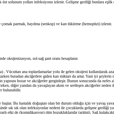
k üst solunum yolları infeksiyonu izlenir. Gelişme geriliği bunlara eşlik 
se çomak parmak, bayılma (senkop) ve kan tükürme (hemoptizi) izlenir.
inde oksijenizasyon, sol-sağ şant oranı hesaplanır.
da) . Vücuttan ana toplardamarlar yolu ile gelen oksijeni kullanılarak az
rtarken buradan akciğerlere giden kan miktarı da artar. Yani iyi şeylerin 
erin yapısını bozar ve akciğerler gerginleşir. Bunun sonucunda da nefes 
ırırken, diğer yandan da yavaşlayan akım ve sertleşen akciğerler neden i
r bulunabilir.
lar. Bu hastalık doğuştan olan bir durum olduğu için ve yavaş yavaş ve
risinde sık sık olan infeksiyonlar nedeni ile çocuklarda gelişme geriliğ
ararlı etki de (komplikasyon) ritm bozukluklarıdır (aritmi). Sağ kulakçı