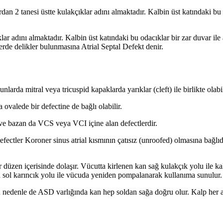
dan 2 tanesi üstte kulakçıklar adını almaktadır. Kalbin üst katındaki bu o
lar adını almaktadır. Kalbin üst katındaki bu odacıklar bir zar duvar ile 
lerde delikler bulunmasına Atrial Septal Defekt denir.
rda mitral veya tricuspid kapaklarda yarıklar (cleft) ile birlikte olabil
 ovalede bir defectine de bağlı olabilir.
e bazan da VCS veya VCI içine alan defectlerdir.
fectler Koroner sinus atrial kısmının çatısız (unroofed) olmasına bağlıd
düzen içerisinde dolaşır. Vücutta kirlenen kan sağ kulakçık yolu ile kal
a sol karıncık yolu ile vücuda yeniden pompalanarak kullanıma sunulur.
Bu nedenle de ASD varlığında kan hep soldan sağa doğru olur. Kalp her a