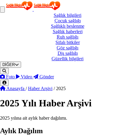
Sağlık
bilgileri
Çocuk
sağlığı
Sağlıklı
beslenme
Sağlık
haberleri
Ruh
sağlığı
Şifalı
bitkiler
Göz
sağlığı
Diş
sağlığı
Güzellik
bilgileri
DİĞER
Foto
Video
Gönder
Anasayfa
/
Haber Arşivi
/
2025
2025
Yılı Haber Arşivi
2025 yılına ait aylık haber dağılımı.
Aylık Dağılım