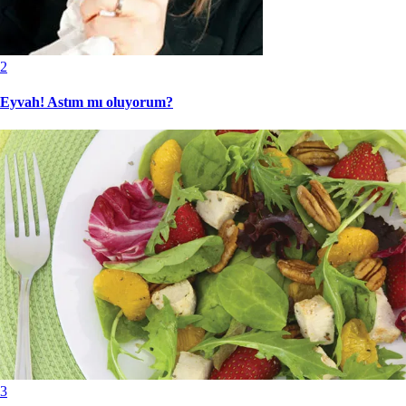
2
Eyvah! Astım mı oluyorum?
3