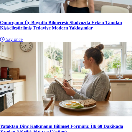
Omurganın Üç Boyutlu Bilmecesi: Skolyozda Erken Tanıdan
Kişiselleştirilmiş Tedaviye Modern Yaklaşımlar
5ay önce
Yataktan Dinç Kalkmanın Bilimsel Formülü: İlk 60 Dakikada
Yapılan 5 Kritik Hata ve Çözümü