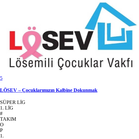
5
LÖSEV – Çocuklarımızın Kalbine Dokunmak
SÜPER LİG
1. LİG
#
TAKIM
O
P
1.