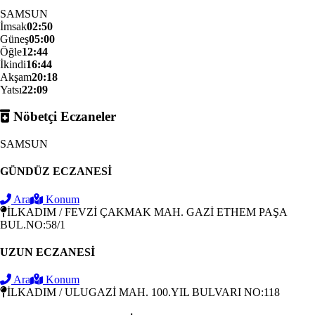
SAMSUN
İmsak
02:50
Güneş
05:00
Öğle
12:44
İkindi
16:44
Akşam
20:18
Yatsı
22:09
Nöbetçi Eczaneler
SAMSUN
GÜNDÜZ ECZANESİ
Ara
Konum
İLKADIM / FEVZİ ÇAKMAK MAH. GAZİ ETHEM PAŞA
BUL.NO:58/1
UZUN ECZANESİ
Ara
Konum
İLKADIM / ULUGAZİ MAH. 100.YIL BULVARI NO:118