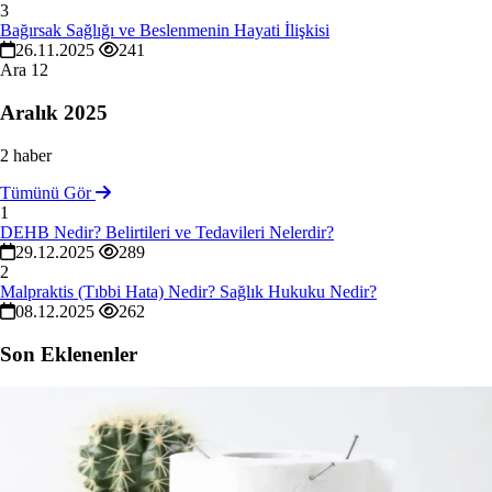
3
Bağırsak Sağlığı ve Beslenmenin Hayati İlişkisi
26.11.2025
241
Ara
12
Aralık 2025
2 haber
Tümünü Gör
1
DEHB Nedir? Belirtileri ve Tedavileri Nelerdir?
29.12.2025
289
2
Malpraktis (Tıbbi Hata) Nedir? Sağlık Hukuku Nedir?
08.12.2025
262
Son Eklenenler