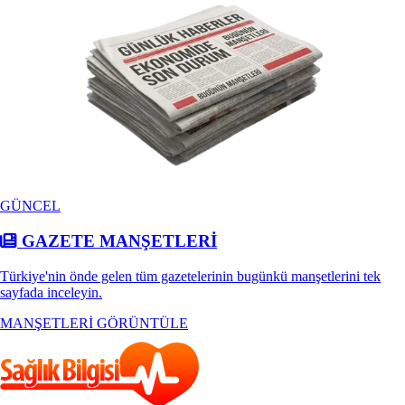
GÜNCEL
GAZETE MANŞETLERİ
Türkiye'nin önde gelen tüm gazetelerinin bugünkü manşetlerini tek
sayfada inceleyin.
MANŞETLERİ GÖRÜNTÜLE