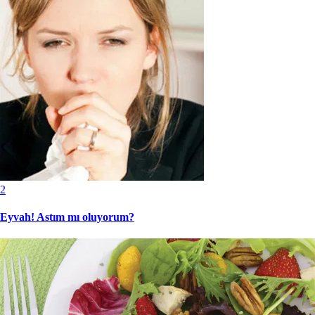
2
Eyvah! Astım mı oluyorum?