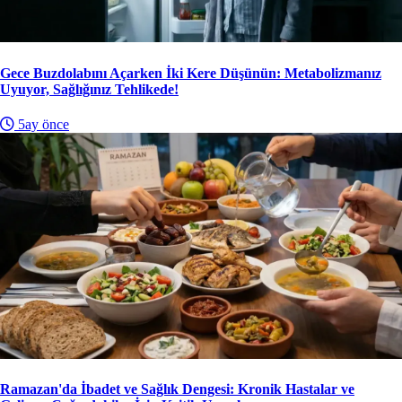
Gece Buzdolabını Açarken İki Kere Düşünün: Metabolizmanız
Uyuyor, Sağlığınız Tehlikede!
5ay önce
Ramazan'da İbadet ve Sağlık Dengesi: Kronik Hastalar ve