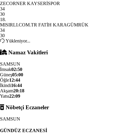
ZECORNER KAYSERİSPOR
34
30
18.
MISIRLI.COM.TR FATİH KARAGÜMRÜK
34
30
Yükleniyor...
Namaz Vakitleri
SAMSUN
İmsak
02:50
Güneş
05:00
Öğle
12:44
İkindi
16:44
Akşam
20:18
Yatsı
22:09
Nöbetçi Eczaneler
SAMSUN
GÜNDÜZ ECZANESİ