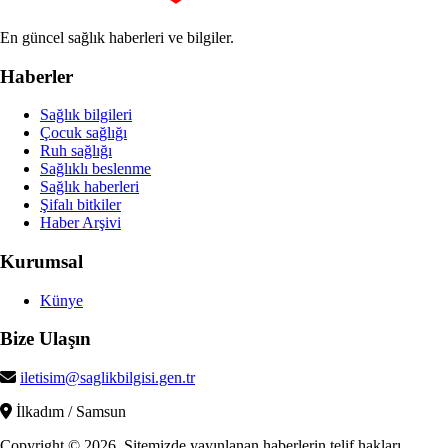
En güncel sağlık haberleri ve bilgiler.
Haberler
Sağlık bilgileri
Çocuk sağlığı
Ruh sağlığı
Sağlıklı beslenme
Sağlık haberleri
Şifalı bitkiler
Haber Arşivi
Kurumsal
Künye
Bize Ulaşın
iletisim@saglikbilgisi.gen.tr
İlkadım / Samsun
Copyright © 2026. Sitemizde yayınlanan haberlerin telif hakları