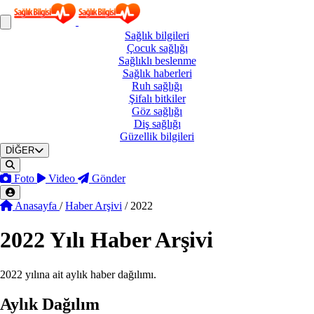
Sağlık
bilgileri
Çocuk
sağlığı
Sağlıklı
beslenme
Sağlık
haberleri
Ruh
sağlığı
Şifalı
bitkiler
Göz
sağlığı
Diş
sağlığı
Güzellik
bilgileri
DİĞER
Foto
Video
Gönder
Anasayfa
/
Haber Arşivi
/
2022
2022
Yılı Haber Arşivi
2022 yılına ait aylık haber dağılımı.
Aylık Dağılım