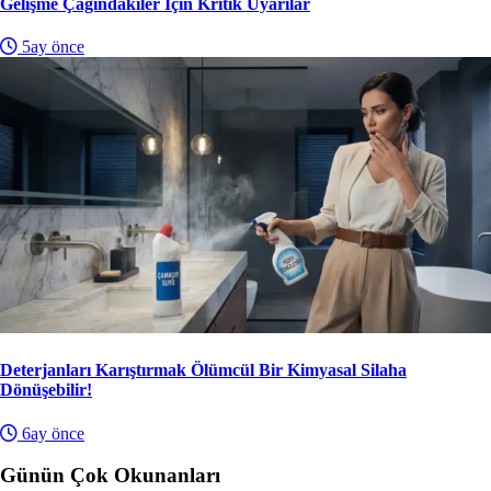
Gelişme Çağındakiler İçin Kritik Uyarılar
5ay önce
Deterjanları Karıştırmak Ölümcül Bir Kimyasal Silaha
Dönüşebilir!
6ay önce
Günün Çok Okunanları