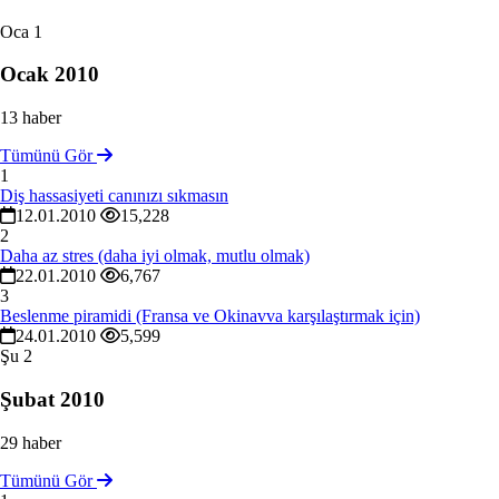
Oca
1
Ocak 2010
13 haber
Tümünü Gör
1
Diş hassasiyeti canınızı sıkmasın
12.01.2010
15,228
2
Daha az stres (daha iyi olmak, mutlu olmak)
22.01.2010
6,767
3
Beslenme piramidi (Fransa ve Okinavva karşılaştırmak için)
24.01.2010
5,599
Şu
2
Şubat 2010
29 haber
Tümünü Gör