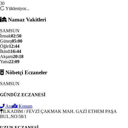
30
Yükleniyor...
Namaz Vakitleri
SAMSUN
İmsak
02:50
Güneş
05:00
Öğle
12:44
İkindi
16:44
Akşam
20:18
Yatsı
22:09
Nöbetçi Eczaneler
SAMSUN
GÜNDÜZ ECZANESİ
Ara
Konum
İLKADIM / FEVZİ ÇAKMAK MAH. GAZİ ETHEM PAŞA
BUL.NO:58/1
UZUN ECZANESİ