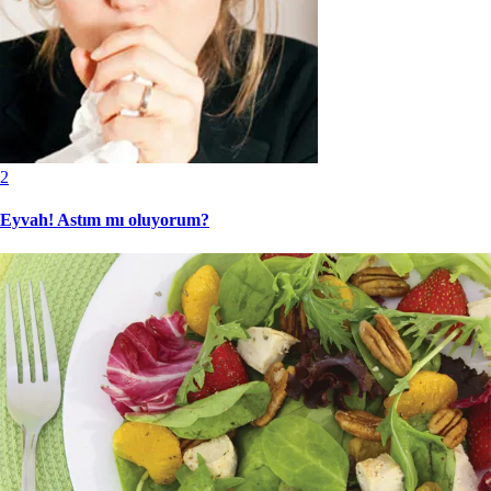
2
Eyvah! Astım mı oluyorum?