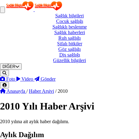
Sağlık
bilgileri
Çocuk
sağlığı
Sağlıklı
beslenme
Sağlık
haberleri
Ruh
sağlığı
Şifalı
bitkiler
Göz
sağlığı
Diş
sağlığı
Güzellik
bilgileri
DİĞER
Foto
Video
Gönder
Anasayfa
/
Haber Arşivi
/
2010
2010
Yılı Haber Arşivi
2010 yılına ait aylık haber dağılımı.
Aylık Dağılım