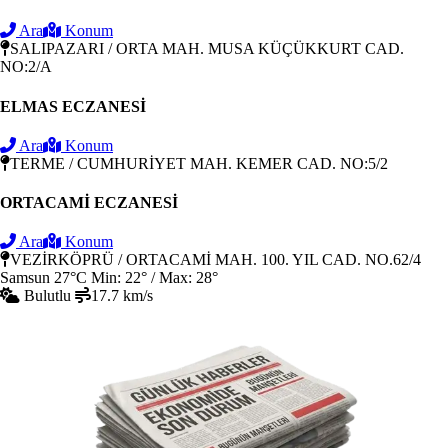
Ara
Konum
SALIPAZARI / ORTA MAH. MUSA KÜÇÜKKURT CAD.
NO:2/A
ELMAS ECZANESİ
Ara
Konum
TERME / CUMHURİYET MAH. KEMER CAD. NO:5/2
ORTACAMİ ECZANESİ
Ara
Konum
VEZİRKÖPRÜ / ORTACAMİ MAH. 100. YIL CAD. NO.62/4
Samsun
27°C
Min: 22° / Max: 28°
Bulutlu
17.7 km/s