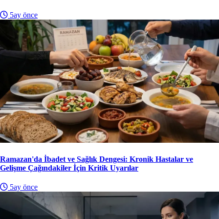
5ay önce
Ramazan'da İbadet ve Sağlık Dengesi: Kronik Hastalar ve
Gelişme Çağındakiler İçin Kritik Uyarılar
5ay önce