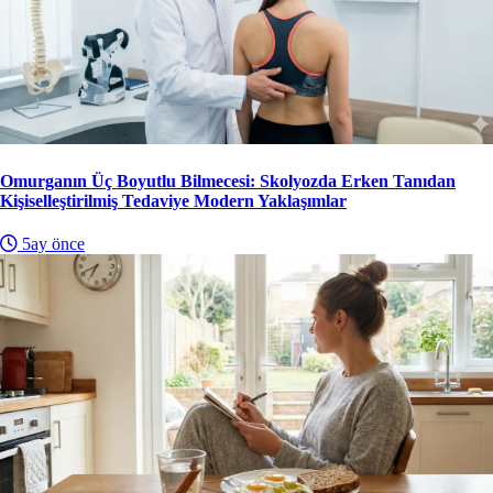
Omurganın Üç Boyutlu Bilmecesi: Skolyozda Erken Tanıdan
Kişiselleştirilmiş Tedaviye Modern Yaklaşımlar
5ay önce