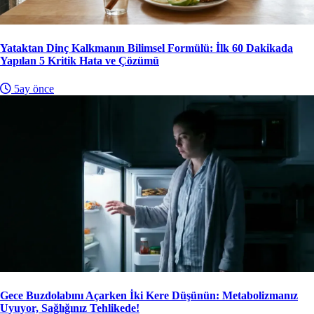
Yataktan Dinç Kalkmanın Bilimsel Formülü: İlk 60 Dakikada
Yapılan 5 Kritik Hata ve Çözümü
5ay önce
Gece Buzdolabını Açarken İki Kere Düşünün: Metabolizmanız
Uyuyor, Sağlığınız Tehlikede!